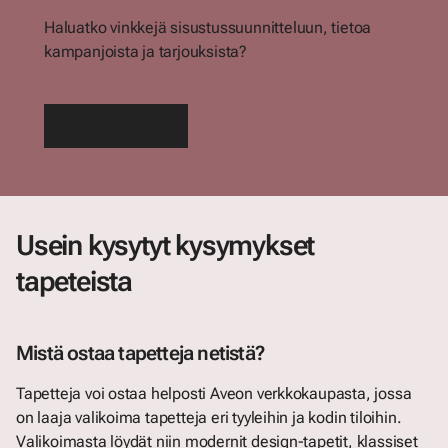
Haluatko vinkkejä sisustussuunnitteluun, tietoa
kampanjoista ja tarjouksista?
Tilaa uutiskirje tästä
Usein kysytyt kysymykset
tapeteista
Mistä ostaa tapetteja netistä?
Tapetteja voi ostaa helposti Aveon verkkokaupasta, jossa
on laaja valikoima tapetteja eri tyyleihin ja kodin tiloihin.
Valikoimasta löydät niin modernit design-tapetit, klassiset