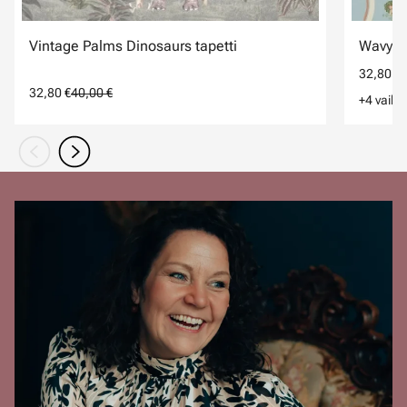
Vintage Palms Dinosaurs tapetti
Wavy St
32,80 €
4
32,80 €
40,00 €
+4 vaiht