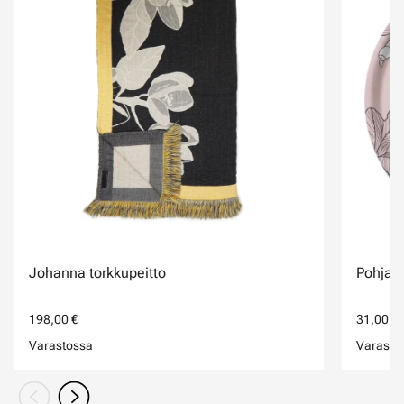
Johanna torkkupeitto
Pohjan
198,00 €
31,00 €
Varastossa
Varasto