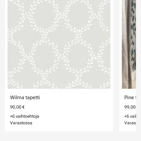
Wilma tapetti
Pine ta
90,00 €
99,00 €
+6 vaihtoehtoja
+6 vaiht
Varastossa
Varasto