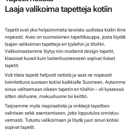
Laaja valikoima tapetteja kotiin
Tapetit ovat yksi helpoimmista tavoista uudistaa kodin ilme
nopeasti. Aveo on suomalainen tapettikauppa, josta löydät
laajan valikoiman tapetteja eri tyyleihin ja tiloihin.
Valikoimastamme löytyy niin modernit design-tapetit,
klassiset kuosit kuin lastenhuoneeseen sopivat iloiset
tapetit.
Voit tilata tapetit helposti netistä ja saat ne nopeasti
toimitettuna suoraan kotiisi kaikkialle Suomeen. Autamme
sinua valitsemaan oikean tapetin eri tiloihin – oli kyseessä
sitten olohuone, makuuhuone tai keittiö.
Tarjoamme myös inspiraatiota ja vinkkejä tapettien
valintaan sekä asentamiseen, jotta lopputulos onnistuu
varmasti. Tutustu valikoimaan ja löydä juuri sinun kotiisi
sopivat tapetit.