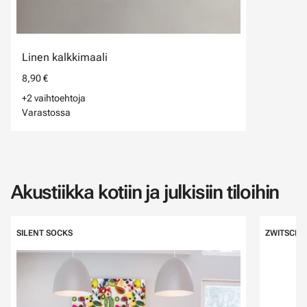
Linen kalkkimaali
8,90 €
+2 vaihtoehtoja
Varastossa
Akustiikka kotiin ja julkisiin tiloihin
Ohita listaus
SILENT SOCKS
ZWITSCHE