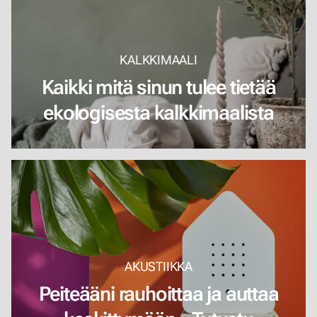
KALKKIMAALI
Kaikki mitä sinun tulee tietää
ekologisesta kalkkimaalista
AKUSTIIKKA
Peiteääni rauhoittaa ja auttaa