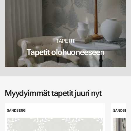
TAPETIT
Tapetit olohuoneeseen
Myydyimmät tapetit juuri nyt
Ohita listaus
SANDBERG
SANDBER