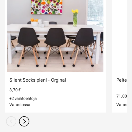
Silent Socks pieni - Orginal
Peiteää
3,70 €
71,00 €
+2 vaihtoehtoja
Varastossa
Varasto