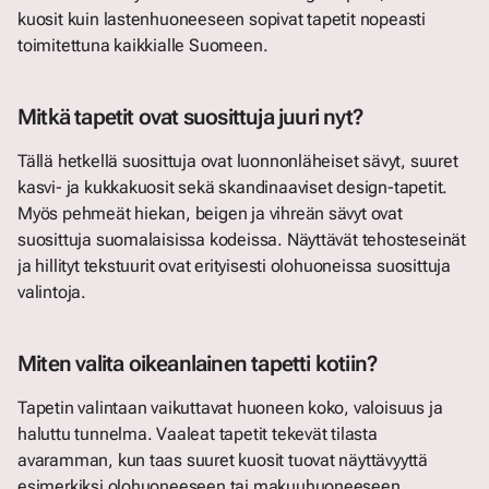
kuosit kuin lastenhuoneeseen sopivat tapetit nopeasti
toimitettuna kaikkialle Suomeen.
Mitkä tapetit ovat suosittuja juuri nyt?
Tällä hetkellä suosittuja ovat luonnonläheiset sävyt, suuret
kasvi- ja kukkakuosit sekä skandinaaviset design-tapetit.
Myös pehmeät hiekan, beigen ja vihreän sävyt ovat
suosittuja suomalaisissa kodeissa. Näyttävät tehosteseinät
ja hillityt tekstuurit ovat erityisesti olohuoneissa suosittuja
valintoja.
Miten valita oikeanlainen tapetti kotiin?
Tapetin valintaan vaikuttavat huoneen koko, valoisuus ja
haluttu tunnelma. Vaaleat tapetit tekevät tilasta
avaramman, kun taas suuret kuosit tuovat näyttävyyttä
esimerkiksi olohuoneeseen tai makuuhuoneeseen.