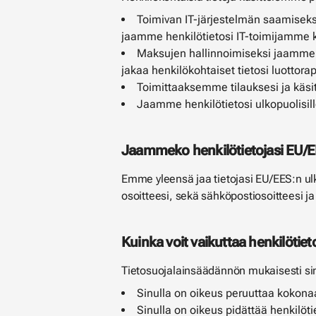
Toimivan IT-järjestelmän saamiseks
jaamme henkilötietosi IT-toimijamme ka
Maksujen hallinnoimiseksi jaamme 
jakaa henkilökohtaiset tietosi luottorapo
Toimittaaksemme tilauksesi ja käsit
Jaamme henkilötietosi ulkopuolisill
Jaammeko henkilötietojasi EU/E
Emme yleensä jaa tietojasi EU/EES:n ulk
osoitteesi, sekä sähköpostiosoitteesi ja
Kuinka voit vaikuttaa henkilötieto
Tietosuojalainsäädännön mukaisesti sinu
Sinulla on oikeus peruuttaa kokonaan
Sinulla on oikeus pidättää henkilöti