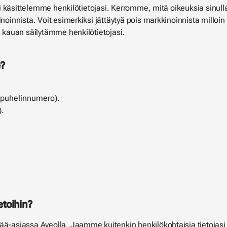
ksi käsittelemme henkilötietojasi. Kerromme, mitä oikeuksia sinull
kinoinnista. Voit esimerkiksi jättäytyä pois markkinoinnista mill
a kauan säilytämme henkilötietojasi.
e?
a puhelinnumero).
).
etoihin?
ää-asiassa Aveolla. Jaamme kuitenkin henkilökohtaisia tietojasi 