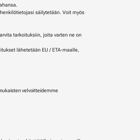
 tahansa.
henkilötietojasi säilytetään. Voit myös
vita tarkoituksiin, joita varten ne on
Valitukset lähetetään EU / ETA-maalle,
in mukaisten velvoitteidemme