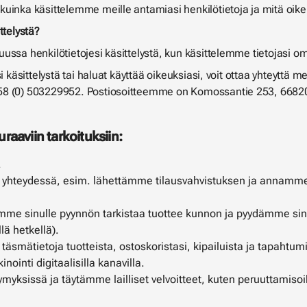
uinka käsittelemme meille antamiasi henkilötietoja ja mitä oikeu
ttelystä?
ussa henkilötietojesi käsittelystä, kun käsittelemme tietojasi 
si käsittelystä tai haluat käyttää oikeuksiasi, voit ottaa yhteytt
358 (0) 503229952. Postiosoitteemme on Komossantie 253, 668
raaviin tarkoituksiin:
.
eydessä, esim. lähettämme tilausvahvistuksen ja annamme si
ämme sinulle pyynnön tarkistaa tuottee kunnon ja pyydämme sin
lä hetkellä).
äsmätietoja tuotteista, ostoskoristasi, kipailuista ja tapahtumis
ointi digitaalisilla kanavilla.
ksissä ja täytämme lailliset velvoitteet, kuten peruuttamisoik