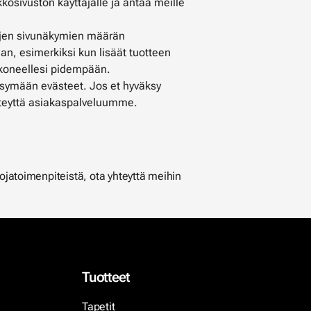
kosivuston käyttäjälle ja antaa meille
stojen sivunäkymien määrän
an, esimerkiksi kun lisäät tuotteen
tokoneellesi pidempään.
ksymään evästeet. Jos et hyväksy
yhteyttä asiakaspalveluumme.
uojatoimenpiteistä, ota yhteyttä meihin
Tuotteet
Tapetit