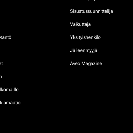
Sisustussuunnittelija
Vaikuttaja
ytäntö
Yksityishenkilö
Jälleenmyyjä
et
Aveo Magazine
n
lkomaille
eklamaatio