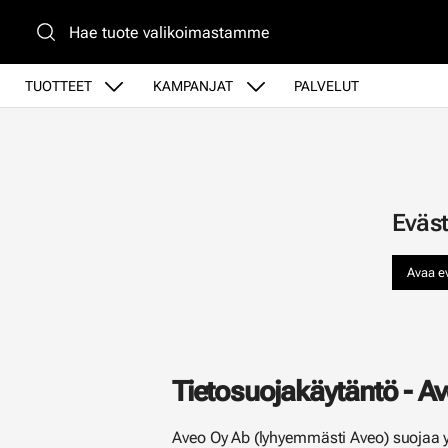
Siirry pääsisältöön
TUOTTEET
KAMPANJAT
PALVELUT
Eväst
Avaa e
Tietosuojakäytäntö - Av
Aveo Oy Ab (lyhyemmästi Aveo) suojaa yk