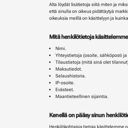
Alta löydät lisätietoja siitä miten ja mi
että sinulla on oikeus pidättäytyä mark
oikeuksia meillä on käsittelyyn ja kuink
Mitä henkilötietoja käsittelemm
Nimi.
Yhteystietoja (osoite, sähköposti j
Tilaustietoja (mitä sinä olet tilannut
Maksutiedot.
Selaushistoria.
IP-osoite.
Evästeet.
Maantieteellinen sijaintia.
Kenellä on pääsy sinun henkilöti
Henkilökohtaisia tietoja käsittelemme p