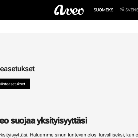
SUOMEKSI
PÅ SVEN
easetukset
västeasetukset
eo suojaa yksityisyyttäsi
sityisyyttäsi. Haluamme sinun tuntevan olosi turvalliseksi, kun