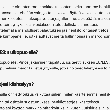
i ja liiketoimintamme tehokkaaksi johtamiseksi jaamme henkil
nssa, se tehdään vain, jotta he voivat täyttää velvollisuutens
henkilötietosi maksupalvelutarjoajallemme. Jos päätät maksaa
rtointiyrityksille arvioidakseen taloudellista tilannettasi.
telemällä mahdolliset palautuksen jaa henkilökohtaiset tietosi v
e kumppaneille, jotka auttavat meitä hallinnoimaan markkinoint
ES:n ulkopuolelle?
opuolelle. Ainoa jakaminen tapahtuu, jos teet tilauksen EU/EES:
 puhelinnumeron kuljetusyrityksille, jotka hoitavat lähetyksesi to
jesi käsittelyyn?
lla on tietty oikeus vaikuttaa siihen, miten käsittelemme henkilö
 tai osittain suostumuksesi henkilötietojesi käsittelystä.
etojesi käyttöä markkinointitarkoituksiin, kuten uutiskirjeisiin j