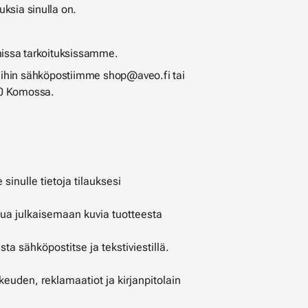
ksia sinulla on.
omissa tarkoituksissamme.
ä meihin sähköpostiimme shop@aveo.fi tai
20 Komossa.
nulle tietoja tilauksesi
ua julkaisemaan kuvia tuotteesta
ta sähköpostitse ja tekstiviestillä.
euden, reklamaatiot ja kirjanpitolain