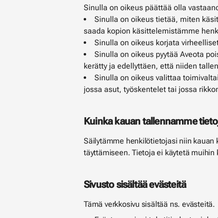
Sinulla on oikeus päättää olla vastaano
Sinulla on oikeus tietää, miten käsi
saada kopion käsittelemistämme henki
Sinulla on oikeus korjata virheellise
Sinulla on oikeus pyytää Aveota pois
kerätty ja edellyttäen, että niiden tal
Sinulla on oikeus valittaa toimivalta
jossa asut, työskentelet tai jossa rik
Kuinka kauan tallennamme tieto
Säilytämme henkilötietojasi niin kauan k
täyttämiseen. Tietoja ei käytetä muihin k
Sivusto sisältää evästeitä
Tämä verkkosivu sisältää ns. evästeitä.