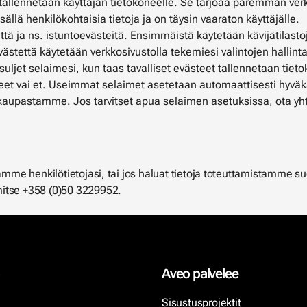
a tallennetaan käyttäjän tietokoneelle. Se tarjoaa paremman verk
sällä henkilökohtaisia ​​tietoja ja on täysin vaaraton käyttäjälle.
että ja ns. istuntoevästeitä. Ensimmäistä käytetään kävijätila
ästettä käytetään verkkosivustolla tekemiesi valintojen hallinta
suljet selaimesi, kun taas tavalliset evästeet tallennetaan tie
steet vai et. Useimmat selaimet asetetaan automaattisesti hyvä
kkokaupastamme. Jos tarvitset apua selaimen asetuksissa, ota 
aamme henkilötietojasi, tai jos haluat tietoja toteuttamistamme s
mitse +358 (0)50 3229952.
Aveo palvelee
Sisustusprojektit