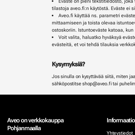
Eväste on pieni tekstitiedosto, jok
tilastoja aveo.fi:n käytöstä. Eväste ei si
Aveo.fi käyttää ns. parametri eväst
mittaamiseen ja toista olevaa istuntoev
ostoskoriin. Istuntoeväste katoaa, kun 
Voit valita, haluatko hyväksyä evä
evästeitä, et voi tehdä tilauksia ver
Kysymyksiä?
Jos sinulla on kysyttävää siitä, miten j
sähköpostitse shop@aveo.fi tai puheli
Aveo on verkkokauppa
Informaatio
Pohjanmaalla
Yhteystiedot