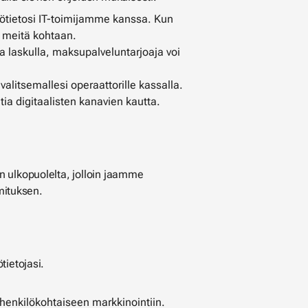
ötietosi IT-toimijamme kanssa. Kun
a meitä kohtaan.
 laskulla, maksupalveluntarjoaja voi
alitsemallesi operaattorille kassalla.
ia digitaalisten kanavien kautta.
n ulkopuolelta, jolloin jaamme
imituksen.
tietojasi.
a henkilökohtaiseen markkinointiin.