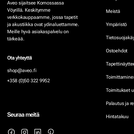
Aveo sijaitsee Komossassa
Vöyrillä. Keskitymme
Meistä
verkkokauppaamme, jossa tapetit
ja akustiikka ovat ydinaluettamme.
Ympäristö
Meille hyvä asiakaspalvelu on
Tietosuojakä
tärkeää.
Ostoehdot
Ota yhteyttä
Tapettinäytte
shop@aveo.fi
Toimittamine
+358 (0)50 322 9952
Toimitukset u
Palautus ja r
Seuraa meitä
Hintatakuu