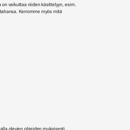
a on vaikuttaa niiden käsittelyyn, esim.
oin tahansa. Kerromme myös mitä
alla olevien ohjeiden mukaisesti.