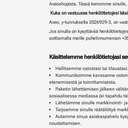
Aveoshopista. Tässä kerromme sinulle, k
Kuka on vastuussa henkilötietojesi käsi
Aveo, y-tunnuksella 2026929-3, on vastu
Jos sinulla on kysyttävää henkilötietoje
soittamalla meille puhelinnumeroon +
Käsittelemme henkilötietojasi seu
Hallitsemme ostostasi tai tilaustasi
Kommunikoimme kanssanne oston yht
etenemisestä ja toimittamisesta.
Paketin lähettämisen jälkeen välit
sosiaalisessa mediassa (ei tapahdu täl
Lähetämme sinulle markkinointi- ja t
Tarjoamme sinulle räätälöityä markkin
Autamme sinua asiakaspalvelu kysymy
noudattamisen.