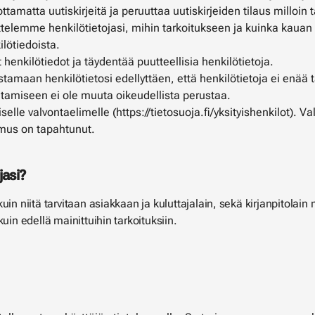
ttamatta uutiskirjeitä ja peruuttaa uutiskirjeiden tilaus milloin
ttelemme henkilötietojasi, mihin tarkoitukseen ja kuinka kauan 
lötiedoista.
t henkilötiedot ja täydentää puutteellisia henkilötietoja.
tamaan henkilötietosi edellyttäen, että henkilötietoja ei enää tar
lentamiseen ei ole muuta oikeudellista perustaa.
iselle valvontaelimelle (https://tietosuoja.fi/yksityishenkilot). 
komus on tapahtunut.
jasi?
uin niitä tarvitaan asiakkaan ja kuluttajalain, sekä kirjanpitola
uin edellä mainittuihin tarkoituksiin.