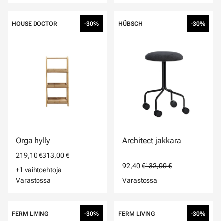
HOUSE DOCTOR
-30%
HÜBSCH
-30%
Orga hylly
Architect jakkara
219,10 €
313,00 €
92,40 €
132,00 €
+1 vaihtoehtoja
Varastossa
Varastossa
FERM LIVING
-30%
FERM LIVING
-30%