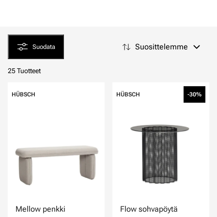
Suosittelemme
Suodata
25 Tuotteet
HÜBSCH
HÜBSCH
-30%
Mellow penkki
Flow sohvapöytä