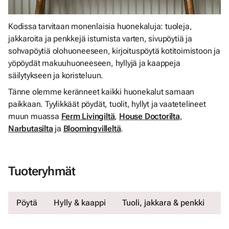
Kodissa tarvitaan monenlaisia huonekaluja: tuoleja,
jakkaroita ja penkkejä istumista varten, sivupöytiä ja
sohvapöytiä olohuoneeseen, kirjoituspöytä kotitoimistoon ja
yöpöydät makuuhuoneeseen, hyllyjä ja kaappeja
säilytykseen ja koristeluun.
Tänne olemme keränneet kaikki huonekalut samaan
paikkaan. Tyylikkäät pöydät, tuolit, hyllyt ja vaatetelineet
muun muassa
Ferm Livingiltä
,
House Doctorilta
,
Narbutasilta
ja
Bloomingvilleltä
.
Tuoteryhmät
Pöytä
Hylly & kaappi
Tuoli, jakkara & penkki
N