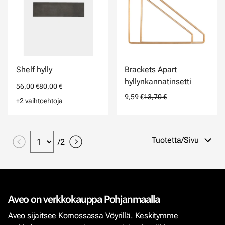
Shelf hylly
Brackets Apart
hyllynkannatinsetti
56,00 €
80,00 €
9,59 €
13,70 €
+2 vaihtoehtoja
Tuotetta/Sivu
/
2
Aveo on verkkokauppa Pohjanmaalla
Aveo sijaitsee Komossassa Vöyrillä. Keskitymme