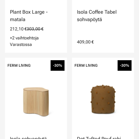
Plant Box Large -
Isola Coffee Tabel
matala
sohvapöytä
212,10 €
303,00 €
+2 vaihtoehtoja
409,00 €
Varastossa
FERM LIVING
-30%
FERM LIVING
-30%
Isola sohvapöytä
Dot Tufted Pouf rahi