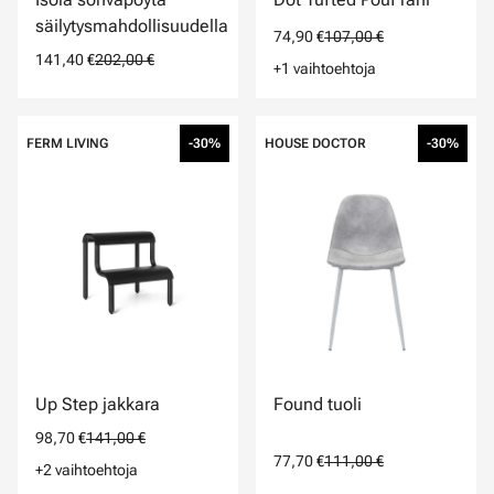
säilytysmahdollisuudella
74,90 €
107,00 €
141,40 €
202,00 €
+1 vaihtoehtoja
FERM LIVING
-30%
HOUSE DOCTOR
-30%
Up Step jakkara
Found tuoli
98,70 €
141,00 €
77,70 €
111,00 €
+2 vaihtoehtoja