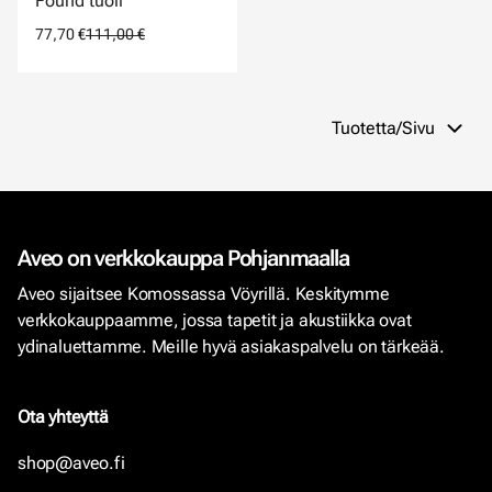
Found tuoli
77,70 €
111,00 €
Tuotetta/Sivu
Aveo on verkkokauppa Pohjanmaalla
Aveo sijaitsee Komossassa Vöyrillä. Keskitymme
verkkokauppaamme, jossa tapetit ja akustiikka ovat
ydinaluettamme. Meille hyvä asiakaspalvelu on tärkeää.
Ota yhteyttä
shop@aveo.fi