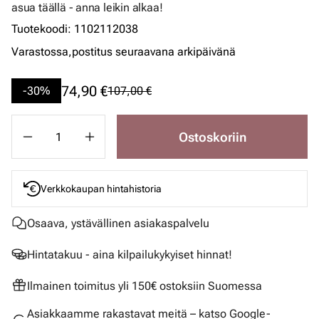
asua täällä - anna leikin alkaa!
Tuotekoodi
:
1102112038
Varastossa,
postitus seuraavana arkipäivänä
74,90 €
-30%
107,00 €
Ostoskoriin
Verkkokaupan hintahistoria
Osaava, ystävällinen asiakaspalvelu
Hintatakuu - aina kilpailukykyiset hinnat!
Ilmainen toimitus yli 150€ ostoksiin Suomessa
Asiakkaamme rakastavat meitä – katso Google-