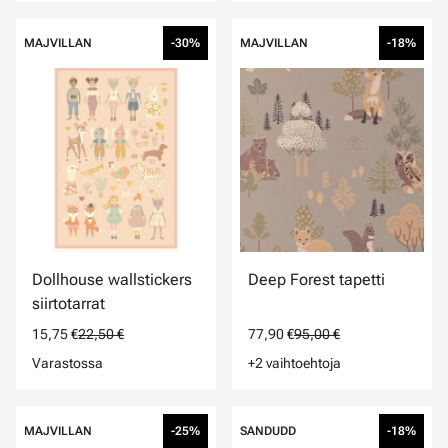
MAJVILLAN
-30%
MAJVILLAN
-18%
Dollhouse wallstickers
Deep Forest tapetti
siirtotarrat
15,75 €
22,50 €
77,90 €
95,00 €
Varastossa
+2 vaihtoehtoja
MAJVILLAN
-25%
SANDUDD
-18%