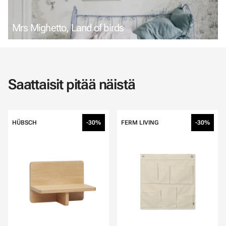
Mrs Mighetto, Land of birds
Saattaisit pitää näistä
HÜBSCH
-30%
FERM LIVING
-30%