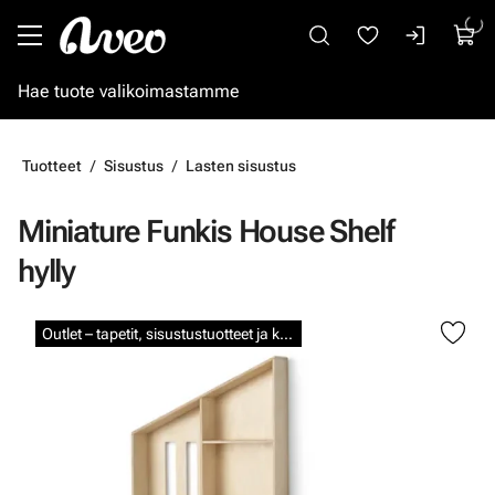
Siirry pääsisältöön
Tuotteet
Sisustus
Lasten sisustus
Miniature Funkis House Shelf
hylly
Ohita kuvat
Outlet – tapetit, sisustustuotteet ja kalkkimaalit