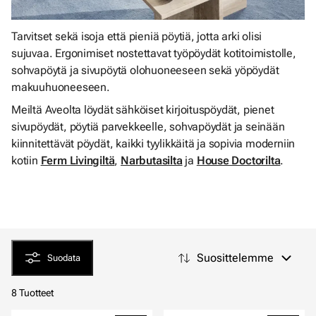
Tarvitset sekä isoja että pieniä pöytiä, jotta arki olisi
sujuvaa. Ergonimiset nostettavat työpöydät kotitoimistolle,
sohvapöytä ja sivupöytä olohuoneeseen sekä yöpöydät
makuuhuoneeseen.
Meiltä Aveolta löydät sähköiset kirjoituspöydät, pienet
sivupöydät, pöytiä parvekkeelle, sohvapöydät ja seinään
kiinnitettävät pöydät, kaikki tyylikkäitä ja sopivia moderniin
kotiin
Ferm Livingiltä
,
Narbutasilta
ja
House Doctorilta
.
Suosittelemme
Suodata
8 Tuotteet