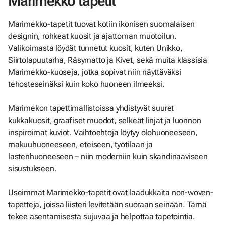
Marimekko tapetit
Marimekko-tapetit tuovat kotiin ikonisen suomalaisen
designin, rohkeat kuosit ja ajattoman muotoilun.
Valikoimasta löydät tunnetut kuosit, kuten Unikko,
Siirtolapuutarha, Räsymatto ja Kivet, sekä muita klassisia
Marimekko-kuoseja, jotka sopivat niin näyttäväksi
tehosteseinäksi kuin koko huoneen ilmeeksi.
Marimekon tapettimallistoissa yhdistyvät suuret
kukkakuosit, graafiset muodot, selkeät linjat ja luonnon
inspiroimat kuviot. Vaihtoehtoja löytyy olohuoneeseen,
makuuhuoneeseen, eteiseen, työtilaan ja
lastenhuoneeseen – niin moderniin kuin skandinaaviseen
sisustukseen.
Useimmat Marimekko-tapetit ovat laadukkaita non-woven-
tapetteja, joissa liisteri levitetään suoraan seinään. Tämä
tekee asentamisesta sujuvaa ja helpottaa tapetointia.