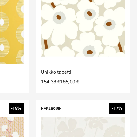
Unikko tapetti
154,38 €
186,00 €
-18%
-17%
HARLEQUIN