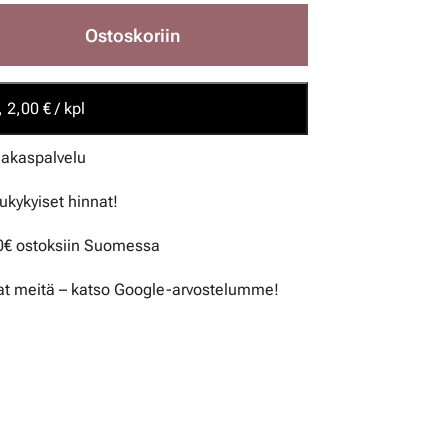
Ostoskoriin
 2,00 € / kpl
iakaspalvelu
lukykyiset hinnat!
50€ ostoksiin Suomessa
t meitä – katso Google-arvostelumme!