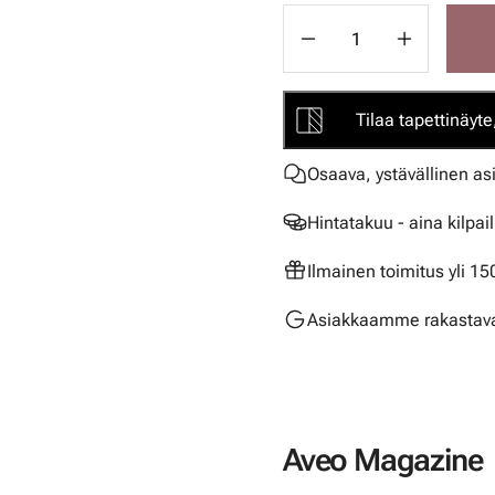
Tilaa tapettinäyte,
Osaava, ystävällinen as
Hintatakuu - aina kilpai
Ilmainen toimitus yli 1
Asiakkaamme rakastava
Aveo Magazine