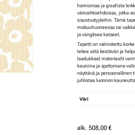
harmoniaa ja graafista leikk
värivaihtoehdoissa, jotka so
sisustustyyleihin. Tämä tape
makuuhuoneessa tai vaikkap
ja vangitsee katseet.
Tapetti on valmistettu kork
tekee siitä kestävän ja hel
laadukkaat materiaalit varmi
kauniina ja ajattomana valin
näyttävä ja persoonallinen t
juhlistaa luonnon kauneutta
Väri
alk.
508,00 €