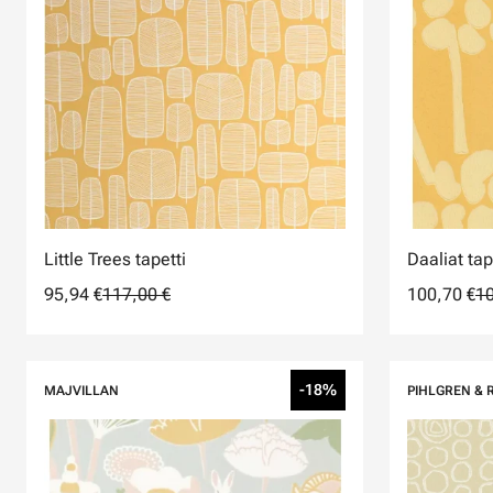
Little Trees tapetti
Daaliat tap
95,94 €
117,00 €
100,70 €
10
-18%
MAJVILLAN
PIHLGREN & 