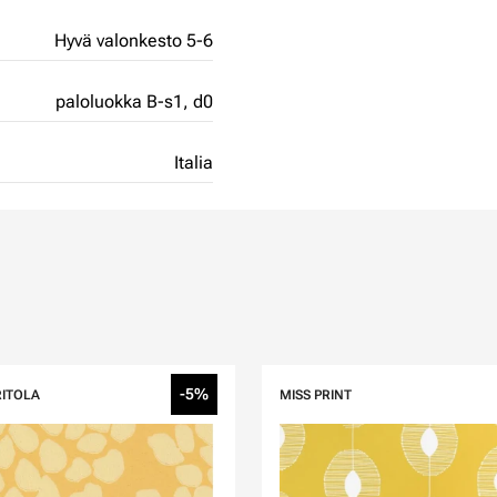
Hyvä valonkesto 5-6
paloluokka B-s1, d0
Italia
-5%
RITOLA
MISS PRINT