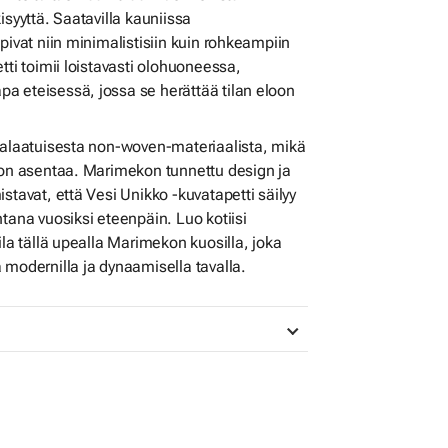
isyyttä. Saatavilla kauniissa
pivat niin minimalistisiin kuin rohkeampiin
tti toimii loistavasti olohuoneessa,
a eteisessä, jossa se herättää tilan eloon
ealaatuisesta non-woven-materiaalista, mikä
pon asentaa. Marimekon tunnettu design ja
stavat, että Vesi Unikko -kuvatapetti säilyy
tana vuosiksi eteenpäin. Luo kotiisi
ila tällä upealla Marimekon kuosilla, joka
 modernilla ja dynaamisella tavalla.