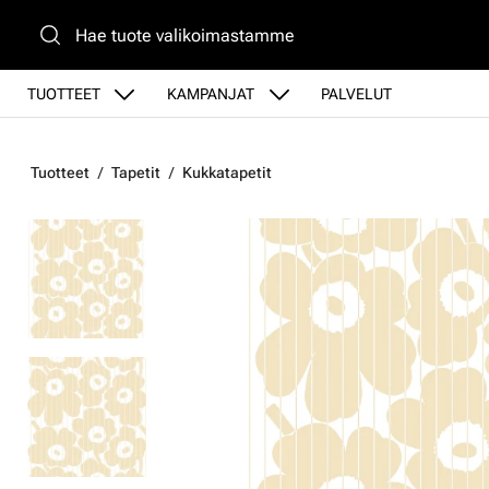
Siirry pääsisältöön
TUOTTEET
KAMPANJAT
PALVELUT
Tuotteet
Tapetit
Kukkatapetit
Ohita kuvat