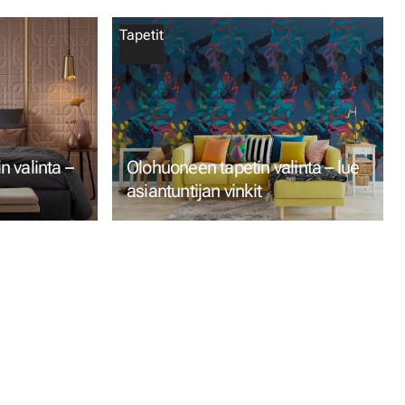
Tapetit
 valinta –
Olohuoneen tapetin valinta – lue
asiantuntijan vinkit