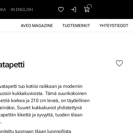
SKA
IN ENGLISH
AVEO MAGAZINE
TUOTEMERKIT
YHTEYSTIEDOT
tapetti
tapetti tuo kotiisi raikkaan ja modernin
kuosin kukkakuvioista. Tämä suurikokoinen
metriä korkea ja 210 cm leveä, on täydellinen
seinäksi. Suuret kukkakuviot yhdistettynä
tapettiin liikettä ja syvyyttä, tuoden tilaan
ä.
niteltu tuomaan tilaan luonnollista