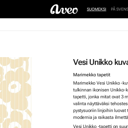
SUOMEKSI
PÅ SVEN
Vesi Unikko kuva
Marimekko tapetit
Marimekko Vesi Unikko -kuva
tulkinnan ikonisen Unikko-
tapetti, jonka mitat ovat 3 
valinta näyttäväksi tehoste
pystysuoriin linjoihin luovat 
modernia ja raikasta ilmett
Vesi Unikko -tapetti on suun