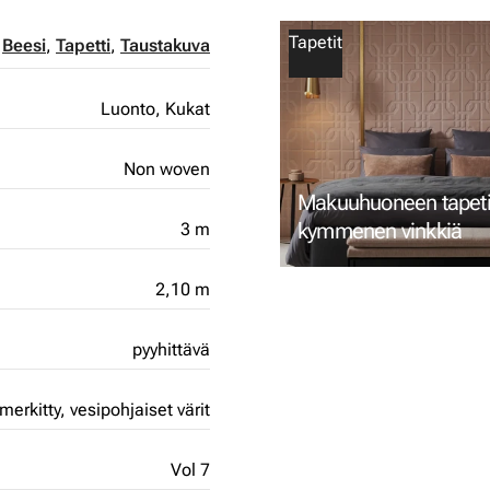
Tapetit
,
Beesi
,
Tapetti
,
Taustakuva
Luonto,
Kukat
Non woven
Makuuhuoneen tapetin
kymmenen vinkkiä
3 m
2,10 m
pyyhittävä
merkitty,
vesipohjaiset värit
Vol 7