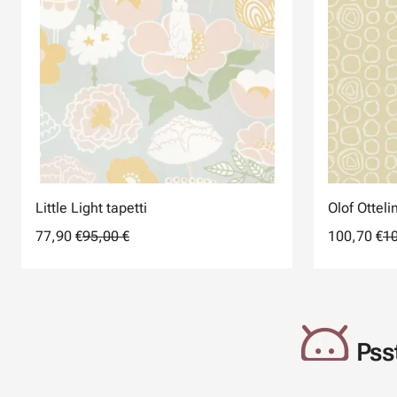
Little Light tapetti
Olof Otteli
77,90 €
95,00 €
100,70 €
10
Psst