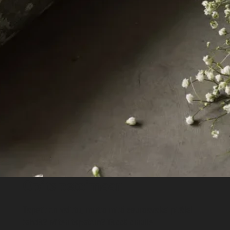
Opi tapetoimaan
Tapetit on valittu, mutta mitä seuraavaksi pitäisi
tehdä? Miten tapetoin? Tässä sinulle