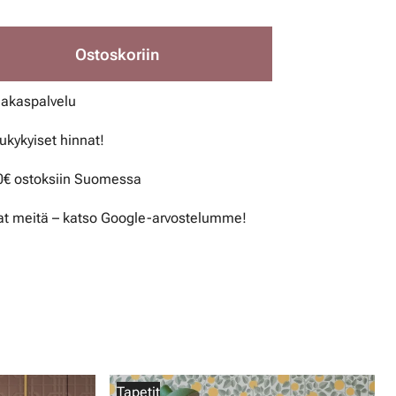
Ostoskoriin
iakaspalvelu
lukykyiset hinnat!
50€ ostoksiin Suomessa
t meitä – katso Google-arvostelumme!
Tapetit