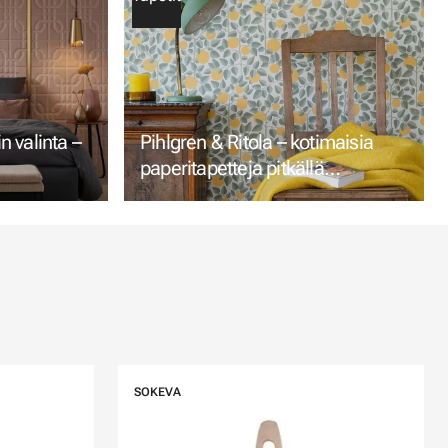
 valinta –
Pihlgren & Ritola – kotimaisia
paperitapetteja pitkällä
perinteellä
SOKEVA