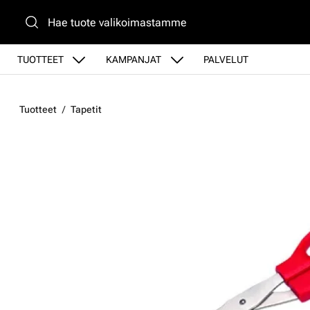
Siirry pääsisältöön
TUOTTEET
KAMPANJAT
PALVELUT
Tuotteet
Tapetit
Ohita kuvat