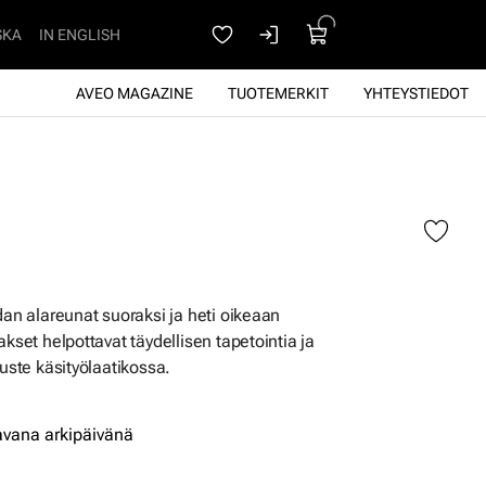
SKA
IN ENGLISH
AVEO MAGAZINE
TUOTEMERKIT
YHTEYSTIEDOT
dan alareunat suoraksi ja heti oikeaan
akset helpottavat täydellisen tapetointia ja
ruste käsityölaatikossa.
avana arkipäivänä