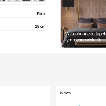
Kiina
28 cm
Makuuhuoneen tapetin
kymmenen vinkkiä
SOKEVA