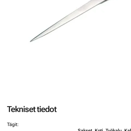
Tekniset tiedot
Tägit:
Sakset
,
Koti
,
Työkalu
,
Ka