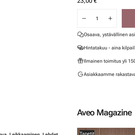
23,00 €
Osaava, ystävällinen as
Hintatakuu - aina kilpai
Ilmainen toimitus yli 1
Asiakkaamme rakastava
Aveo Magazine
Tapetit
hva
,
Leikkaaminen
,
Lehdet