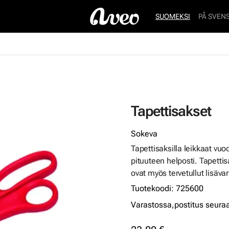
SUOMEKSI
PÅ SVEN
Tapettisakset
Sokeva
Tapettisaksilla leikkaat vuo
pituuteen helposti. Tapettis
ovat myös tervetullut lisäva
Tuotekoodi
:
725600
Varastossa,
postitus seura