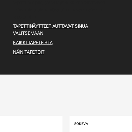
tapetointiopas, josta löydät kaiken tarvittavan
esivalmisteluista työkaluihin ja varsinaiseen
tapetointiin.
TAPETTINÄYTTEET AUTTAVAT SINUA
VALITSEMAAN
KAIKKI TAPETEISTA
NÄIN TAPETOIT
SOKEVA