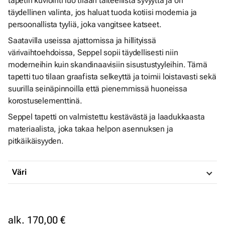
tapetin kuviointi luo tilaan taiteellista syvyyttä ja on
täydellinen valinta, jos haluat tuoda kotiisi modernia ja
persoonallista tyyliä, joka vangitsee katseet.
Saatavilla useissa ajattomissa ja hillityissä
värivaihtoehdoissa, Seppel sopii täydellisesti niin
moderneihin kuin skandinaavisiin sisustustyyleihin. Tämä
tapetti tuo tilaan graafista selkeyttä ja toimii loistavasti sekä
suurilla seinäpinnoilla että pienemmissä huoneissa
korostuselementtinä.
Seppel tapetti on valmistettu kestävästä ja laadukkaasta
materiaalista, joka takaa helpon asennuksen ja
pitkäikäisyyden.
Väri
alk.
170,00 €