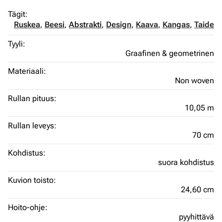
Tägit:
Ruskea
,
Beesi
,
Abstrakti
,
Design
,
Kaava
,
Kangas
,
Taide
Tyyli:
Graafinen & geometrinen
Materiaali:
Non woven
Rullan pituus:
10,05 m
Rullan leveys:
70 cm
Kohdistus:
suora kohdistus
Kuvion toisto:
24,60 cm
Hoito-ohje:
pyyhittävä