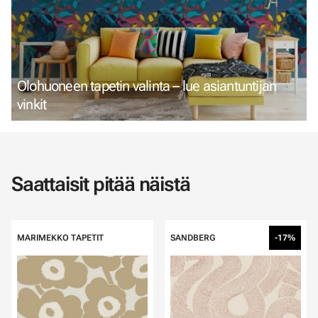
Olohuoneen tapetin valinta – lue asiantuntijan
vinkit
Saattaisit pitää näistä
MARIMEKKO TAPETIT
SANDBERG
-17%