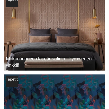
Makuuhuoneen tapetin valinta – kymmenen
vinkkiä
Tapetit