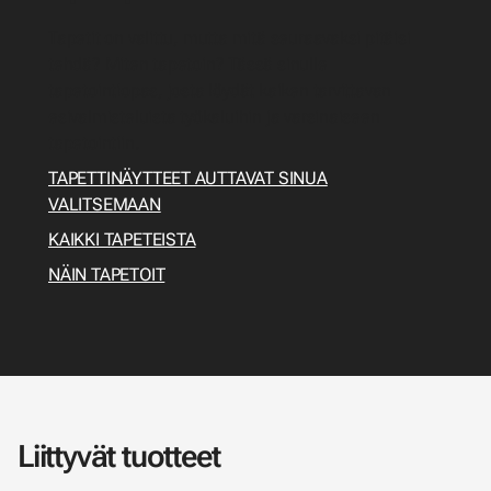
Tapetit on valittu, mutta mitä seuraavaksi pitäisi
tehdä? Miten tapetoin? Tässä sinulle
tapetointiopas, josta löydät kaiken tarvittavan
esivalmisteluista työkaluihin ja varsinaiseen
tapetointiin.
TAPETTINÄYTTEET AUTTAVAT SINUA
VALITSEMAAN
KAIKKI TAPETEISTA
NÄIN TAPETOIT
Liittyvät tuotteet