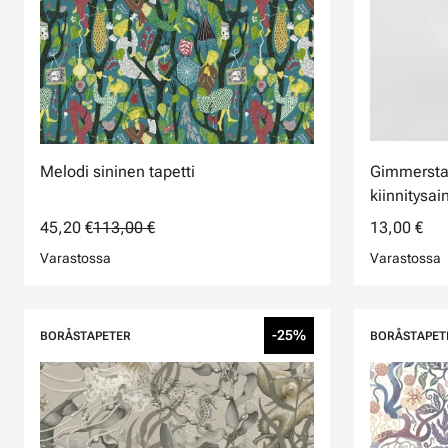
Melodi sininen tapetti
Gimmersta
kiinnitysai
45,20 €
113,00 €
13,00 €
Varastossa
Varastossa
-25%
BORÅSTAPETER
BORÅSTAPET