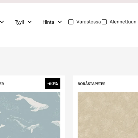
Varastossa
Alennettuun 
Tyyli
Hinta
-60%
ER
BORÅSTAPETER