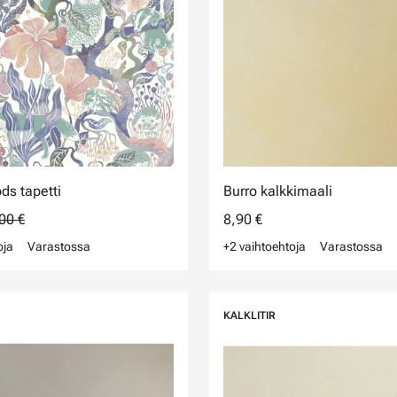
s tapetti
Burro kalkkimaali
00 €
8,90 €
oja
Varastossa
+2 vaihtoehtoja
Varastossa
KALKLITIR