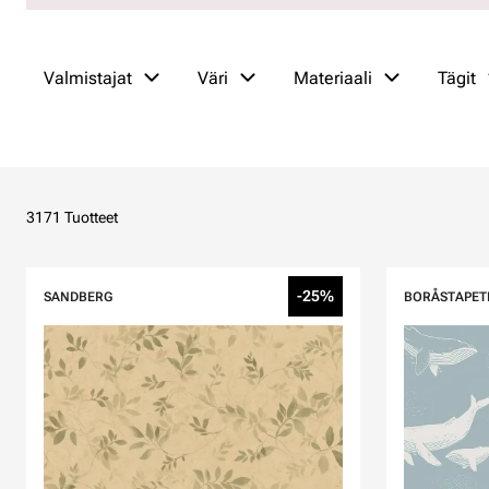
Valmistajat
Väri
Materiaali
Tägit
3171 Tuotteet
-25%
SANDBERG
BORÅSTAPET