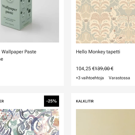
 Wallpaper Paste
Hello Monkey tapetti
ne
104,25 €
139,00 €
+3 vaihtoehtoja
Varastossa
-25%
ER
KALKLITIR