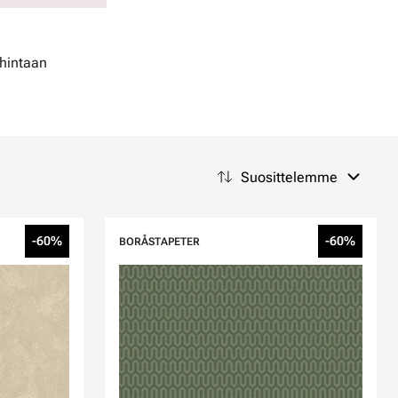
hintaan
Suosittelemme
-60%
-60%
BORÅSTAPETER