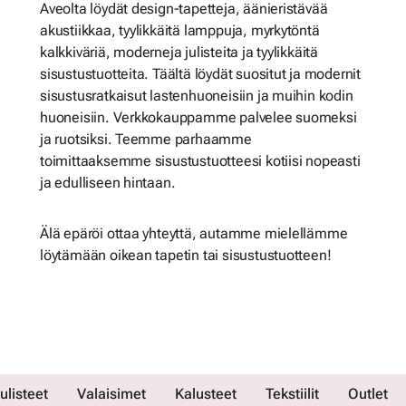
Aveolta löydät design-tapetteja, äänieristävää
akustiikkaa, tyylikkäitä lamppuja, myrkytöntä
kalkkiväriä, moderneja julisteita ja tyylikkäitä
sisustustuotteita. Täältä löydät suositut ja modernit
sisustusratkaisut lastenhuoneisiin ja muihin kodin
huoneisiin. Verkkokauppamme palvelee suomeksi
ja ruotsiksi. Teemme parhaamme
toimittaaksemme sisustustuotteesi kotiisi nopeasti
ja edulliseen hintaan.
Älä epäröi ottaa yhteyttä, autamme mielellämme
löytämään oikean tapetin tai sisustustuotteen!
ulisteet
Valaisimet
Kalusteet
Tekstiilit
Outlet