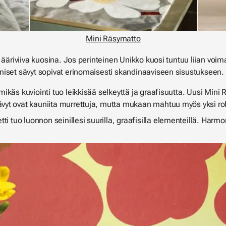
Mini Räsymatto
ääriviiva kuosina. Jos perinteinen Unikko kuosi tuntuu liian voima
niset sävyt sopivat erinomaisesti skandinaaviseen sisustukseen.
mikäs kuviointi tuo leikkisää selkeyttä ja graafisuutta. Uusi Min
vyt ovat kauniita murrettuja, mutta mukaan mahtuu myös yksi ro
ti tuo luonnon seinillesi suurilla, graafisilla elementeillä. Harm