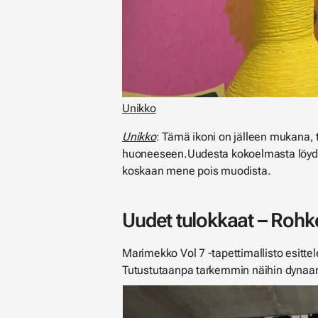
Unikko
Unikko
: Tämä ikoni on jälleen mukana, tä
huoneeseen.Uudesta kokoelmasta löydät 
koskaan mene pois muodista.
Uudet tulokkaat – Rohke
Marimekko Vol 7 -tapettimallisto esitte
Tutustutaanpa tarkemmin näihin dynaamis