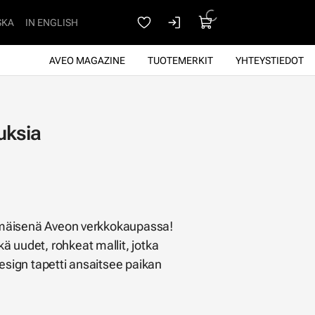
SKA
IN ENGLISH
AVEO MAGAZINE
TUOTEMERKIT
YHTEYSTIEDOT
uksia
simmäisenä Aveon verkkokaupassa!
ä uudet, rohkeat mallit, jotka
design tapetti ansaitsee paikan