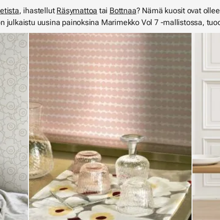
etista
, ihastellut
Räsymattoa
tai
Bottnaa
? Nämä kuosit ovat olle
 julkaistu uusina painoksina Marimekko Vol 7 -mallistossa, tuode