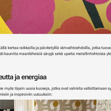
llä kertaa raikkailla ja päivitetyillä värivaihtoehdoilla, jotka tu
kauniita maanläheisiä sävyjä sekä upeita metallinhohtoisia yksi
utta ja energiaa
lee myös täysin uusia kuoseja, jotka ovat valmiita valloittamaan 
iin ja inspiroiviin uutuuksiin: