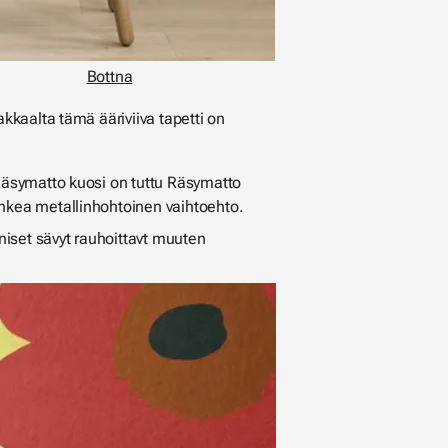
Bottna
kkaalta tämä ääriviiva tapetti on
i Räsymatto kuosi on tuttu Räsymatto
hkea metallinhohtoinen vaihtoehto.
oniset sävyt rauhoittavt muuten