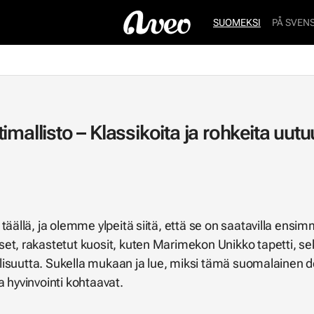
SUOMEKSI
PÅ SVEN
mallisto – Klassikoita ja rohkeita uutu
 täällä, ja olemme ylpeitä siitä, että se on saatavilla en
et, rakastetut kuosit, kuten Marimekon Unikko tapetti, sek
allisuutta. Sukella mukaan ja lue, miksi tämä suomalainen 
 hyvinvointi kohtaavat.