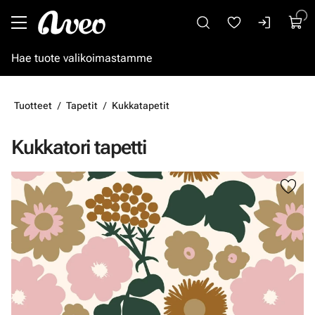
Siirry pääsisältöön
Tuotteet
Tapetit
Kukkatapetit
Kukkatori tapetti
Ohita kuvat