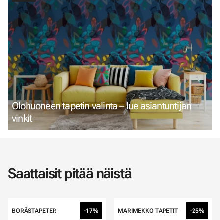
Olohuoneen tapetin valinta – lue asiantuntijan
vinkit
Saattaisit pitää näistä
BORÅSTAPETER
-17%
MARIMEKKO TAPETIT
-25%