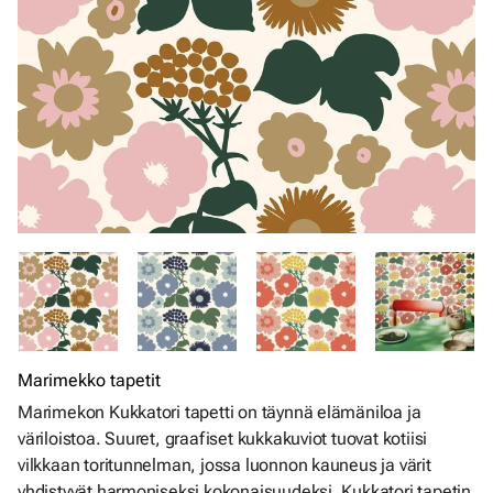
Marimekko tapetit
Marimekon Kukkatori tapetti on täynnä elämäniloa ja
väriloistoa. Suuret, graafiset kukkakuviot tuovat kotiisi
vilkkaan toritunnelman, jossa luonnon kauneus ja värit
yhdistyvät harmoniseksi kokonaisuudeksi. Kukkatori tapetin