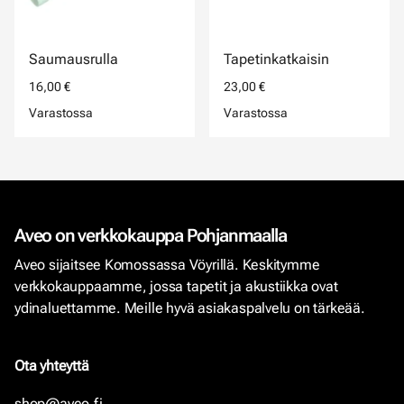
Saumausrulla
Tapetinkatkaisin
16,00 €
23,00 €
Varastossa
Varastossa
Aveo on verkkokauppa Pohjanmaalla
Aveo sijaitsee Komossassa Vöyrillä. Keskitymme
verkkokauppaamme, jossa tapetit ja akustiikka ovat
ydinaluettamme. Meille hyvä asiakaspalvelu on tärkeää.
Ota yhteyttä
shop@aveo.fi