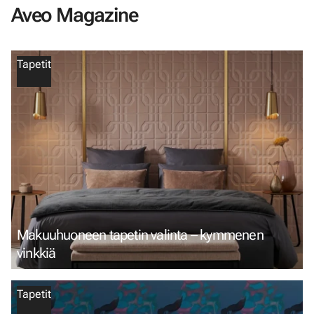
Aveo Magazine
Tapetit
Makuuhuoneen tapetin valinta – kymmenen
vinkkiä
Tapetit