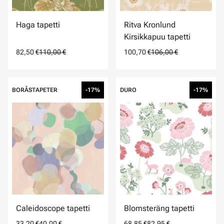
Haga tapetti
Ritva Kronlund
Kirsikkapuu tapetti
82,50 €
110,00 €
100,70 €
106,00 €
BORÅSTAPETER
-17%
DURO
-17%
Caleidoscope tapetti
Blomsteräng tapetti
33,20 €
40,00 €
68,85 €
82,95 €