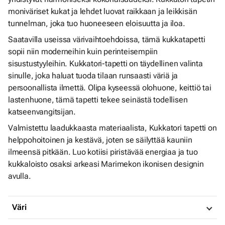
moniväriset kukat ja lehdet luovat raikkaan ja leikkisän
tunnelman, joka tuo huoneeseen eloisuutta ja iloa.
Saatavilla useissa värivaihtoehdoissa, tämä kukkatapetti
sopii niin moderneihin kuin perinteisempiin
sisustustyyleihin. Kukkatori-tapetti on täydellinen valinta
sinulle, joka haluat tuoda tilaan runsaasti väriä ja
persoonallista ilmettä. Olipa kyseessä olohuone, keittiö tai
lastenhuone, tämä tapetti tekee seinästä todellisen
katseenvangitsijan.
Valmistettu laadukkaasta materiaalista, Kukkatori tapetti on
helppohoitoinen ja kestävä, joten se säilyttää kauniin
ilmeensä pitkään. Luo kotiisi piristävää energiaa ja tuo
kukkaloisto osaksi arkeasi Marimekon ikonisen designin
avulla.
Väri