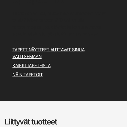
Opi tapetoimaan
Tapetit on valittu, mutta mitä seuraavaksi pitäisi
tehdä? Miten tapetoin? Tässä sinulle
tapetointiopas, josta löydät kaiken tarvittavan
esivalmisteluista työkaluihin ja varsinaiseen
tapetointiin.
TAPETTINÄYTTEET AUTTAVAT SINUA
VALITSEMAAN
KAIKKI TAPETEISTA
NÄIN TAPETOIT
Liittyvät tuotteet