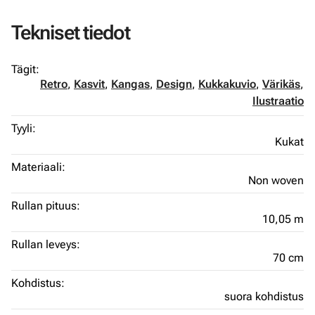
Tekniset tiedot
Tägit:
Retro
,
Kasvit
,
Kangas
,
Design
,
Kukkakuvio
,
Värikäs
,
Ilustraatio
Tyyli:
Kukat
Materiaali:
Non woven
Rullan pituus:
10,05 m
Rullan leveys:
70 cm
Kohdistus:
suora kohdistus