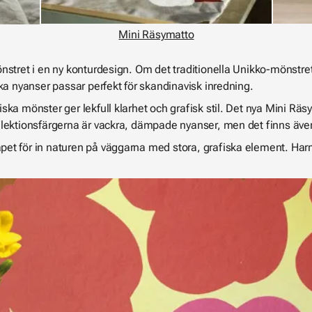
Mini Räsymatto
tret i en ny konturdesign. Om det traditionella Unikko-mönstret
ka nyanser passar perfekt för skandinavisk inredning.
ska mönster ger lekfull klarhet och grafisk stil. Det nya Mini Rä
lektionsfärgerna är vackra, dämpade nyanser, men det finns även
et för in naturen på väggarna med stora, grafiska element. Har