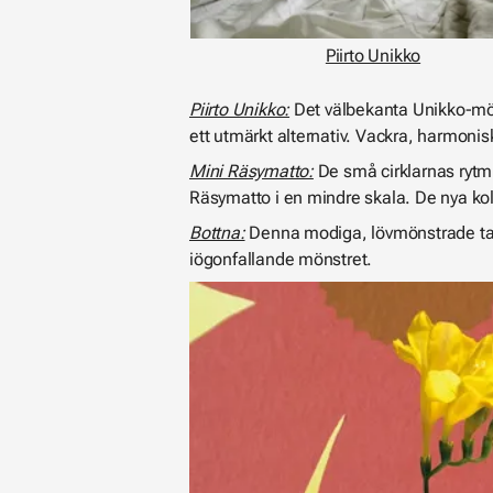
Piirto Unikko
Piirto Unikko:
Det välbekanta Unikko-möns
ett utmärkt alternativ. Vackra, harmonis
Mini Räsymatto:
De små cirklarnas rytmi
Räsymatto i en mindre skala. De nya kol
Bottna:
Denna modiga, lövmönstrade tap
iögonfallande mönstret.