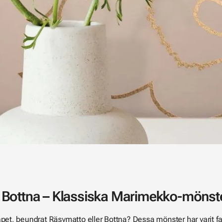
Bottna – Klassiska Marimekko-mönster 
apet
, beundrat
Räsymatto
eller
Bottna
? Dessa mönster har varit fa