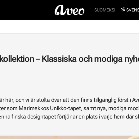
SUOMEKSI
PÅ SVEN
kollektion – Klassiska och modiga nyh
här, och vi är stolta över att den finns tillgänglig först i
ter som Marimekkos Unikko-tapet, samt nya, modiga model
 denna finska designtapet förtjänar en plats i varje hem dä