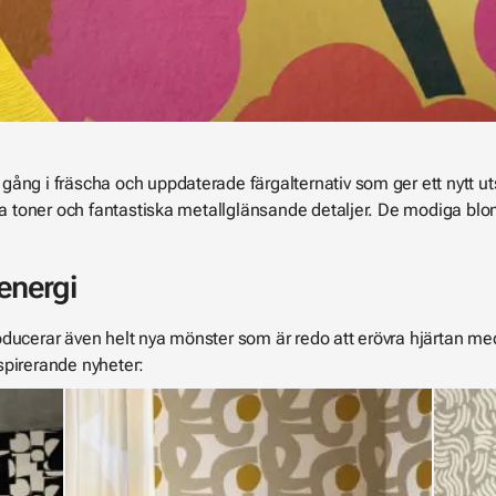
ng i fräscha och uppdaterade färgalternativ som ger ett nytt utse
ära toner och fantastiska metallglänsande detaljer. De modiga blo
energi
ducerar även helt nya mönster som är redo att erövra hjärtan med 
spirerande nyheter: