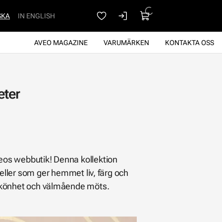
SKA
IN ENGLISH
AVEO MAGAZINE
VARUMÄRKEN
KONTAKTA OSS
eter
 Aveos webbutik! Denna kollektion
ler som ger hemmet liv, färg och
r skönhet och välmående möts.