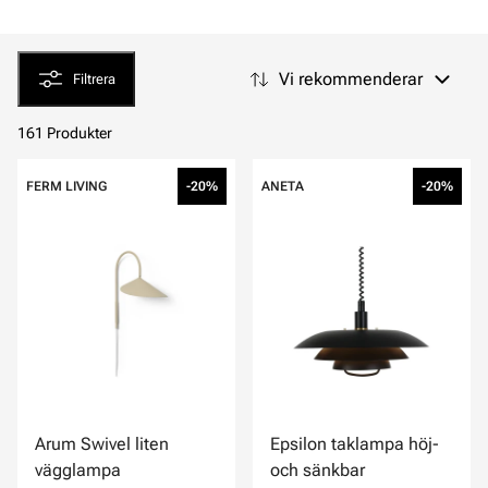
Vi rekommenderar
Filtrera
161 Produkter
FERM LIVING
-20%
ANETA
-20%
Arum Swivel liten
Epsilon taklampa höj-
vägglampa
och sänkbar