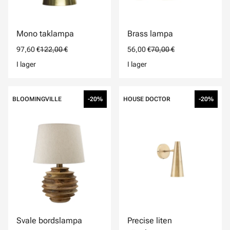
Mono taklampa
Brass lampa
97,60 €
122,00 €
56,00 €
70,00 €
I lager
I lager
BLOOMINGVILLE
-20%
HOUSE DOCTOR
-20%
Svale bordslampa
Precise liten