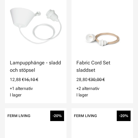
Lampupphänge - sladd
Fabric Cord Set
och stöpsel
sladdset
12,88 €
16,10 €
28,80 €
30,00 €
+1 alternativ
+2 alternativ
I lager
I lager
FERM LIVING
-20%
FERM LIVING
-20%