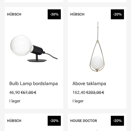
HÜBSCH
-30%
HÜBSCH
-20%
Bulb Lamp bordslampa
Above taklampa
46,90 €
67,00 €
162,40 €
203,00 €
I lager
I lager
HÜBSCH
-20%
HOUSE DOCTOR
-20%