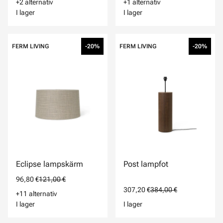
+2 alternativ
+1 alternativ
I lager
I lager
FERM LIVING
-20%
FERM LIVING
-20%
Eclipse lampskärm
Post lampfot
96,80 €
121,00 €
307,20 €
384,00 €
+11 alternativ
I lager
I lager