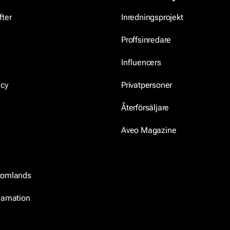
fter
Inredningsprojekt
Proffsinredare
Influencers
icy
Privatpersoner
Återförsäljare
Aveo Magazine
tomlands
klamation