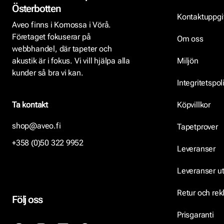
Österbotten
Kontaktuppgi
Aveo finns i Komossa i Vörå.
Företaget fokuserar på
Om oss
webbhandel, där tapeter och
akustik är i fokus. Vi vill hjälpa alla
Miljön
kunder så bra vi kan.
Integritetspol
Ta kontakt
Köpvillkor
shop@aveo.fi
Tapetprover
+358 (0)50 322 9952
Leveranser
Leveranser u
Retur och re
Följ oss
Prisgaranti