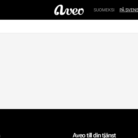
SUOMEKSI
PÅ SVEN
n
Aveo till din tjänst