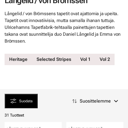
Långelid / von Brömssen
Långelid / von Brömssens tapetit ovat ajattomia ja upeita.
Tapetit ovat innovatiivisia, mutta samalla ihanan tuttuja.
Ulricehamns Tapetfabrik-tehtaalla painettujen tapettien
takana ovat suunnittelija duo Daniel Långelid ja Emma von
Brömssen.
Heritage
Selected Stripes
Vol 1
Vol 2
Suosittelemme
Suodata
31 Tuotteet