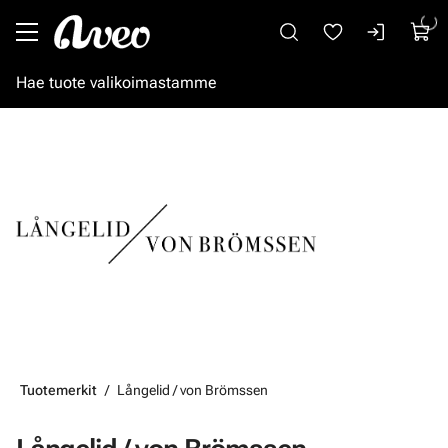
Siirry pääsisältöön
Tuotemerkit
Långelid / von Brömssen