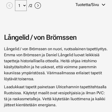
Tuotetta/Sivu
/
2
Långelid / von Brömssen
Långelid / von Brömssen on nuori, ruotsalainen tapettiyritys.
Emma von Brömssen ja Daniel Långelid luovat leikkisiä
tapetteja historiallisella otteella. Heitä ohjaa intohimo
käsityötaitoihin ja he uskovat, että voimme paremmin
kauniissa ympäristössä. Värimaailmassa erilaiset tapetit
löytävät toisensa.
Laadukkaat tapetit painetaan Ulricehamnin tapettitehtaalla
Ruotsissa. Käytetyt maalit ovat vesipohjaisia ​​ja ilman PVC:
tä ja raskasmetalleja. Vettä käytetään liuottimena ja kaikki
jätteet kierrätetään energiana.