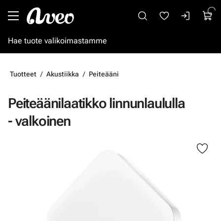
Siirry pääsisältöön
Tuotteet
Akustiikka
Peiteääni
Peiteäänilaatikko linnunlaululla
- valkoinen
Ohita kuvat