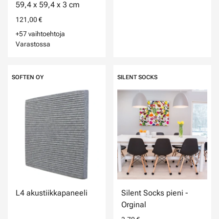
59,4 x 59,4 x 3 cm
121,00 €
+57 vaihtoehtoja
Varastossa
SOFTEN OY
SILENT SOCKS
L4 akustiikkapaneeli
Silent Socks pieni -
Orginal