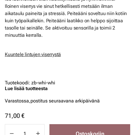
Iloinen viserrys vie sinut hetkellisesti metsään ilman
aikataulu paineita ja stressiä. Peiteääni soveltuu niin kotiin
kuin työpaikallekin. Peiteääni laatikko on helppo sijoittaa
tasolle tai seinälle. Se aktivoituu sensorilla ja toimii 2
minuuttia kerralla.
Kuuntele lintujen viserrystä
Tuotekoodi
:
zb-whi-whi
Lue lisää tuotteesta
Varastossa,
postitus seuraavana arkipäivänä
71,00 €
Ostoskoriin