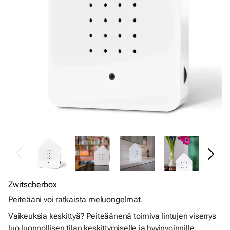
Zwitscherbox
Peiteääni voi ratkaista meluongelmat.
Vaikeuksia keskittyä? Peiteäänenä toimiva lintujen viserrys
luo luonnollisen tilan keskittymiselle ja hyvinvoinnille.