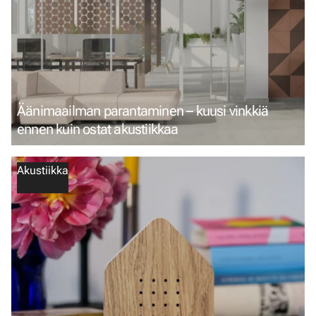
Äänimaailman parantaminen – kuusi vinkkiä
ennen kuin ostat akustiikkaa
Akustiikka