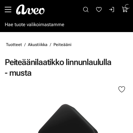
Siirry pääsisältöön
Tuotteet
Akustiikka
Peiteääni
Peiteäänilaatikko linnunlaululla
- musta
Ohita kuvat