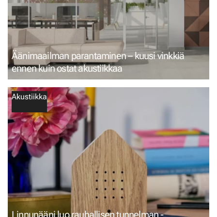
Äänimaailman parantaminen – kuusi vinkkiä
ennen kuin ostat akustiikkaa
Akustiikka
Linnunääni luo rauhallisen tunnelman -