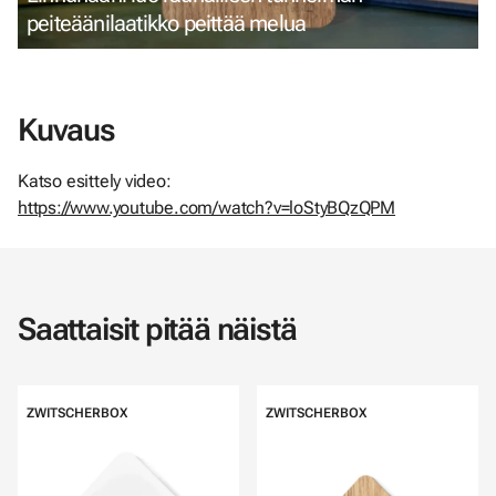
peiteäänilaatikko peittää melua
Kuvaus
Katso esittely video:
https://www.youtube.com/watch?v=loStyBQzQPM
Saattaisit pitää näistä
ZWITSCHERBOX
ZWITSCHERBOX