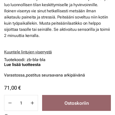
luo luonnollisen tilan keskittymiselle ja hyvinvoinnille.
Iloinen viserrys vie sinut hetkellisesti metsään ilman
aikataulu paineita ja stressiä. Peiteääni soveltuu niin kotiin
kuin työpaikallekin. Musta peiteäänilaatikko on helppo
sijoittaa tasolle tai seinälle. Se aktivoituu sensorilla ja toimii
2 minuuttia kerralla.
Kuuntele lintujen viserrystä
Tuotekoodi
:
zb-bla-bla
Lue lisää tuotteesta
Varastossa,
postitus seuraavana arkipäivänä
71,00 €
Ostoskoriin