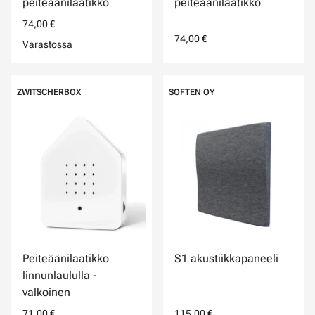
peiteäänilaatikko
peiteäänilaatikko
74,00 €
74,00 €
Varastossa
ZWITSCHERBOX
SOFTEN OY
Peiteäänilaatikko
S1 akustiikkapaneeli
linnunlaululla -
valkoinen
71,00 €
115,00 €