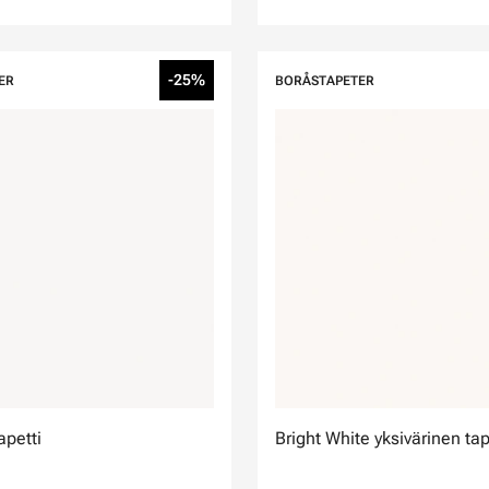
-25%
ER
BORÅSTAPETER
petti
Bright White yksivärinen tap