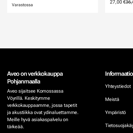
27,00 €
36,
Varastossa
Aveo on verkkokauppa
Informaatio
Pohjanmaalla
Yhteystiedot
Aveo sijaitsee Komossassa
Vöyrillä. Keskitymme
Meistä
verkkokauppaamme, jossa tapetit
ja akustiikka ovat ydinaluettamme.
Ympäristö
Meille hyvä asiakaspalvelu on
Tietosuojakä
tärkeää.