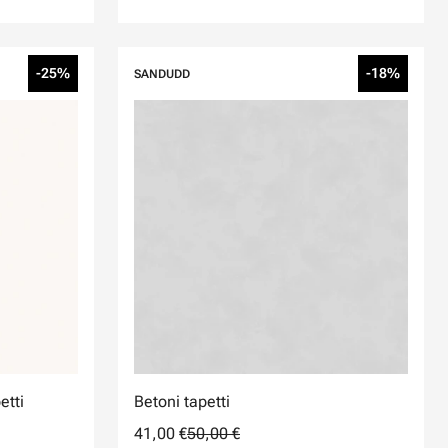
-25%
-18%
SANDUDD
etti
Betoni tapetti
41,00 €
50,00 €