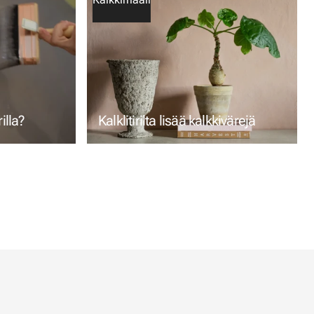
illa?
Kalklitirilta lisää kalkkivärejä