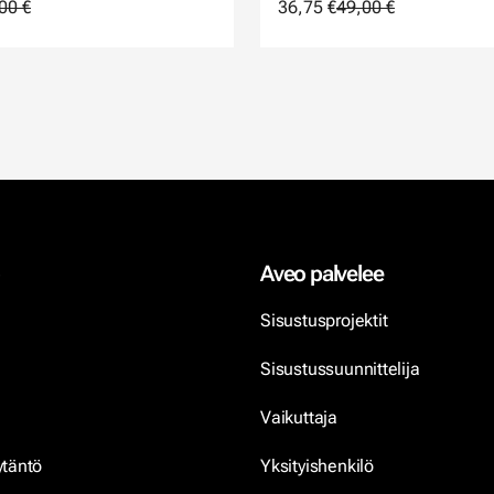
00 €
36,75 €
49,00 €
Aveo palvelee
Sisustusprojektit
Sisustussuunnittelija
Vaikuttaja
ytäntö
Yksityishenkilö