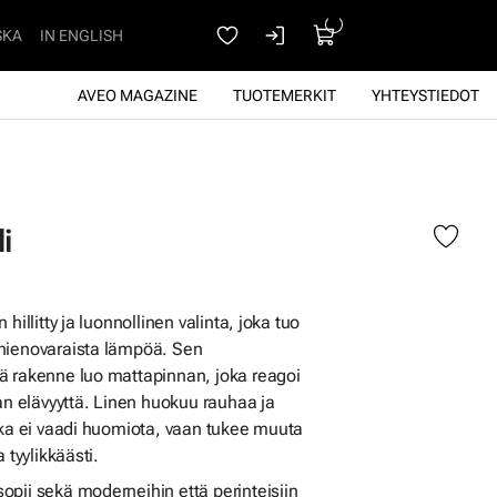
SKA
IN ENGLISH
AVEO MAGAZINE
TUOTEMERKIT
YHTEYSTIEDOT
i
hillitty ja luonnollinen valinta, joka tuo
hienovaraista lämpöä. Sen
ä rakenne luo mattapinnan, joka reagoi
aan elävyyttä. Linen huokuu rauhaa ja
oka ei vaadi huomiota, vaan tukee muuta
 tyylikkäästi.
pii sekä moderneihin että perinteisiin