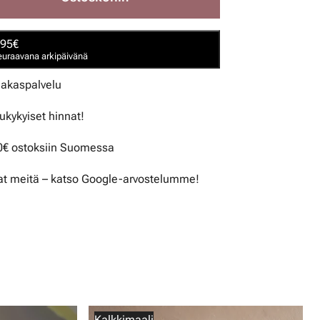
,95€
seuraavana arkipäivänä
iakaspalvelu
lukykyiset hinnat!
50€ ostoksiin Suomessa
t meitä – katso Google-arvostelumme!
Kalkkimaali