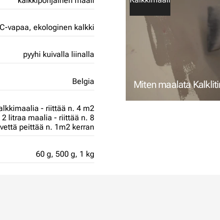
kalkkipohjainen maali
C-vapaa,
ekologinen kalkki
pyyhi kuivalla liinalla
Belgia
Miten maalata Kalklitir
lkkimaalia - riittää n. 4 m2
2 litraa maalia - riittää n. 8
vettä peittää n. 1m2 kerran
60 g,
500 g,
1 kg