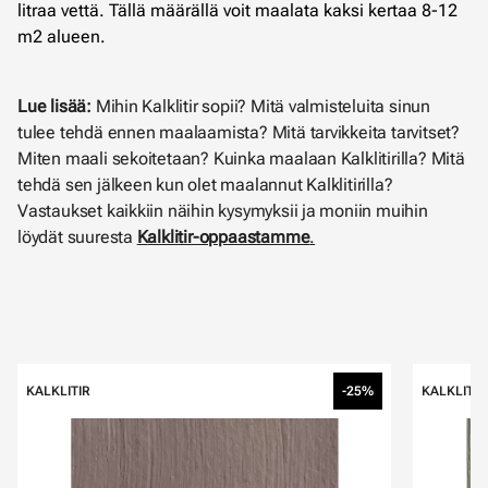
litraa vettä. Tällä määrällä voit maalata kaksi kertaa 8-12
m2 alueen.
Lue lisää:
Mihin Kalklitir sopii? Mitä valmisteluita sinun
tulee tehdä ennen maalaamista? Mitä tarvikkeita tarvitset?
Miten maali sekoitetaan? Kuinka maalaan Kalklitirilla? Mitä
tehdä sen jälkeen kun olet maalannut Kalklitirilla?
Vastaukset kaikkiin näihin kysymyksii ja moniin muihin
löydät suuresta
K
alklitir-oppaastamme
.
Ohita listaus
KALKLITIR
-25%
KALKLITIR