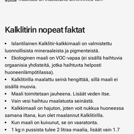
Kalklitirin nopeat faktat
Islantilainen Kalklitir-kalkkimaali on valmistettu
luonnollisista mineraaleista ja pigmenteistä.
Ekologinen maali on VOC-vapaa (ei sisällä haihtuvia
orgaanisia yhdisteitä, jotka haihtuvta helposti
huoneenlämpötilassa).
Kalklitirilla maalattu seinä hengittää, sillä maali ei
sisällä muovia.
Maali toimitetaan jauheena. Lisäät veden itse.
Vain vesi haihtuu maalatusta seinästä.
Kalkkimaali on hajuton, joten voit nukkua huoneessa
samana iltana, kun olet maalannut Kalklitirilla.
Kun maali on kuivunut, se on vaaratonta.
1 kg:n pussista tulee 2 litraa maalia, lisäät vain 1.7