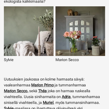
ekologista kalkkimaalia?
Sylvie
Marion Secco
Uutuuksien joukossa on kolme harmaata sävyä:
vaaleanharmaa
Marion Primo
ja tummanharmaa
Marion Secco,
sekä
Théa
joka on harmaa ruskealla
vivahteella. Uusia siniharmaita on
Adria
, tummanharmaa
sinisellä vivahteella, ja
Muriel
, myös tummansiniharmaa.
Sylvie
-maalissa on ihastuttava oliivinvihreä väri.