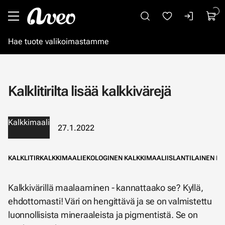
Siirry pääsisältöön
Kalklitirilta lisää kalkkivärejä
Kalkkimaali
27.1.2022
KALKLITIR
KALKKIMAALI
EKOLOGINEN KALKKIMAALI
ISLANTILAINEN K
Kalkkivärillä maalaaminen - kannattaako se? Kyllä,
ehdottomasti! Väri on hengittävä ja se on valmistettu
luonnollisista mineraaleista ja pigmentistä. Se on