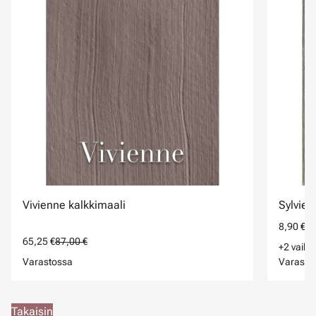
Vivienne kalkkimaali
Sylvie 
8,90 €
65,25 €
87,00 €
+2 vaiht
Varastossa
Varasto
Takaisin