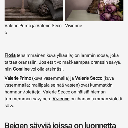
Valerie Primo ja Valerie Secc
Vivienne
o
Floria
(ensimmäinen kuva ylhäällä) on lämmin roosa, joka
taittaa oranssiin. Jos etsit voimakkaampaa oranssin sävyä,
niin
Coraline
voi olla etsimäsi.
Valerie Primo
(kuva vasemmalla) ja
Valerie Secco
(kuva
vasemmalla; mallipala seinää vasten) ovat kummatkin
harmaanvioletteja. Valerie Secco on näistä hieman
tummemman sävyinen.
Vivienne
on ihanan tumman violetti
sävy.
Beigen sävyjä joissa on luonnetta