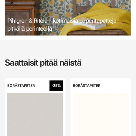
Pihlgren & Ritola – kotimaisia paperitapetteja
pitkällä perinteellä
Saattaisit pitää näistä
BORÅSTAPETER
-25%
BORÅSTAPETER