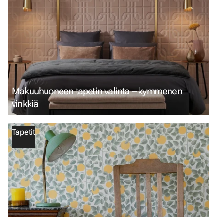
Makuuhuoneen tapetin valinta – kymmenen
vinkkiä
Tapetit