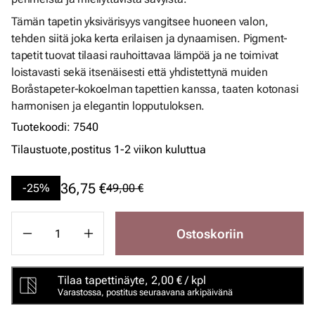
Tämän tapetin yksivärisyys vangitsee huoneen valon,
tehden siitä joka kerta erilaisen ja dynaamisen. Pigment-
tapetit tuovat tilaasi rauhoittavaa lämpöä ja ne toimivat
loistavasti sekä itsenäisesti että yhdistettynä muiden
Boråstapeter-kokoelman tapettien kanssa, taaten kotonasi
harmonisen ja elegantin lopputuloksen.
Tuotekoodi
:
7540
Tilaustuote,
postitus 1-2 viikon kuluttua
36,75 €
-25%
49,00 €
Ostoskoriin
Tilaa tapettinäyte, 2,00 € / kpl
Varastossa, postitus seuraavana arkipäivänä