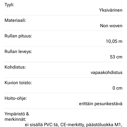
Tyyli:
Yksivärinen
Materiaali:
Non woven
Rullan pituus:
10,05 m
Rullan leveys:
53 cm
Kohdistus:
vapaakohdistus
Kuvion toisto:
0 cm
Hoito-ohje:
erittäin pesunkestävä
Ympäristö &
merkinnät:
ei sisällä PVC:tä,
CE-merkitty,
päästöluokka M1,