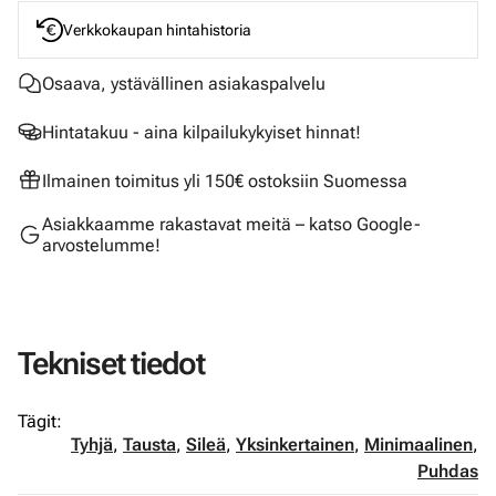
Verkkokaupan hintahistoria
Osaava, ystävällinen asiakaspalvelu
Hintatakuu - aina kilpailukykyiset hinnat!
Ilmainen toimitus yli 150€ ostoksiin Suomessa
Asiakkaamme rakastavat meitä – katso Google-
arvostelumme!
Tekniset tiedot
Tägit:
Tyhjä
,
Tausta
,
Sileä
,
Yksinkertainen
,
Minimaalinen
,
Puhdas