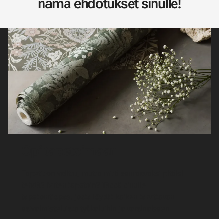
nämä ehdotukset sinulle!
Opi tapetoimaan
Tapetit on valittu, mutta mitä seuraavaksi pitäisi
tehdä? Miten tapetoin? Tässä sinulle
tapetointiopas, josta löydät kaiken tarvittavan
esivalmisteluista työkaluihin ja varsinaiseen