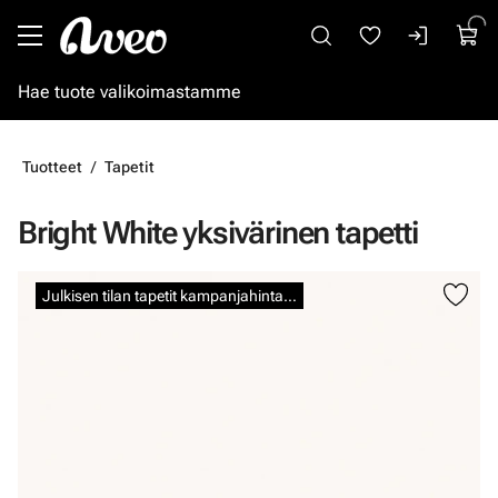
Siirry pääsisältöön
Tuotteet
Tapetit
Bright White yksivärinen tapetti
Ohita kuvat
Julkisen tilan tapetit kampanjahintaan