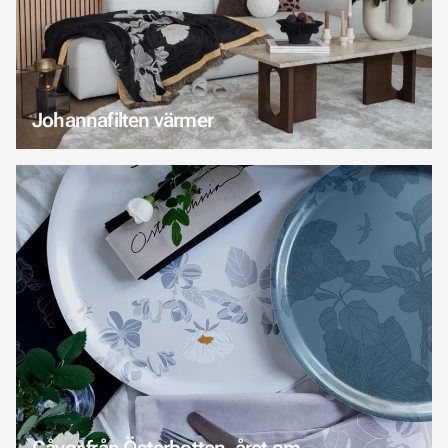
Johannafilten värmer
Gåvor från Österbotten, året om