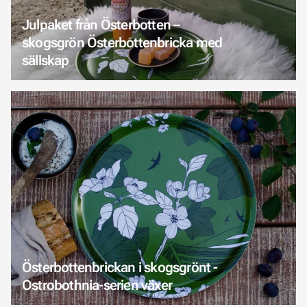
Julpaket från Österbotten –
skogsgrön Österbottenbricka med
sällskap
Österbottenbrickan i skogsgrönt -
Ostrobothnia-serien växer