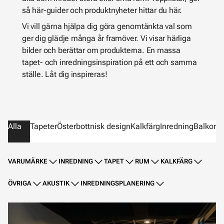
så här-guider och produktnyheter hittar du här.
Vi vill gärna hjälpa dig göra genomtänkta val som
ger dig glädje många år framöver. Vi visar härliga
bilder och berättar om produkterna. En massa
tapet- och inredningsinspiration på ett och samma
ställe. Låt dig inspireras!
Alla
Tapeter
Österbottnisk design
Kalkfärg
Inredning
Balkong
VARUMÄRKE
INREDNING
TAPET
RUM
KALKFÄRG
ÖVRIGA
AKUSTIK
INREDNINGSPLANERING