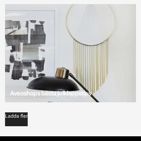
Aveoshops bästa julklappstips
Ladda fler