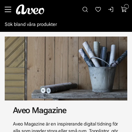
Gå till huvudinnehåll
Aveo Magazine
Aveo Magazine är en inspirerande digital tidning för
alla som inreder stora eller små rum. Topplistor, gör