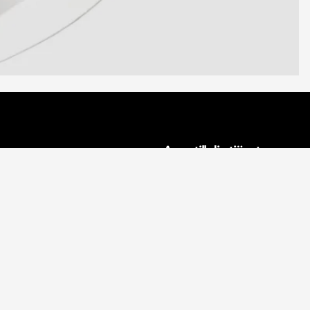
n
Aveo till din tjänst
fter
Inredningsprojekt
Proffsinredare
Influencers
icy
Privatpersoner
Återförsäljare