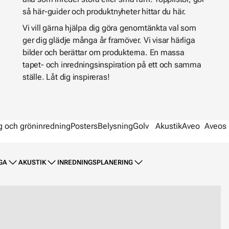
så här-guider och produktnyheter hittar du här.
Vi vill gärna hjälpa dig göra genomtänkta val som
ger dig glädje många år framöver. Vi visar härliga
bilder och berättar om produkterna. En massa
tapet- och inredningsinspiration på ett och samma
ställe. Låt dig inspireras!
g och gröninredning
Posters
Belysning
Golv
Akustik
Aveo
Aveos 
GA
AKUSTIK
INREDNINGSPLANERING