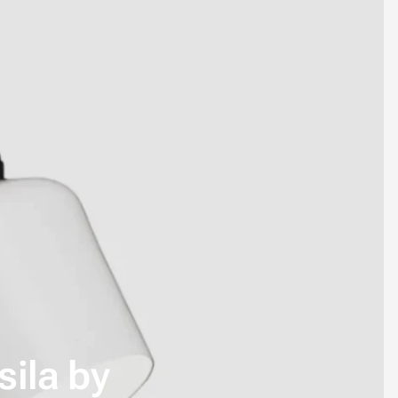
ila by