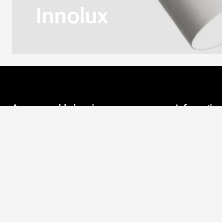
Innolux
Aveo en webbshop i
Informatio
Österbotten
Kontaktuppgi
Aveo finns i Komossa i Vörå.
Företaget fokuserar på
Om oss
webbhandel, där tapeter och
akustik är i fokus. Vi vill hjälpa alla
Miljön
kunder så bra vi kan.
Integritetspol
Ta kontakt
Köpvillkor