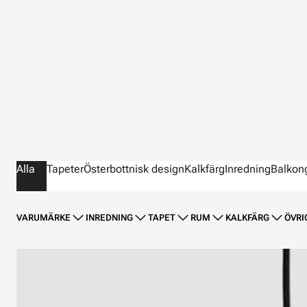
Alla
Tapeter
Österbottnisk design
Kalkfärg
Inredning
Balkon
VARUMÄRKE
INREDNING
TAPET
RUM
KALKFÄRG
ÖVRI