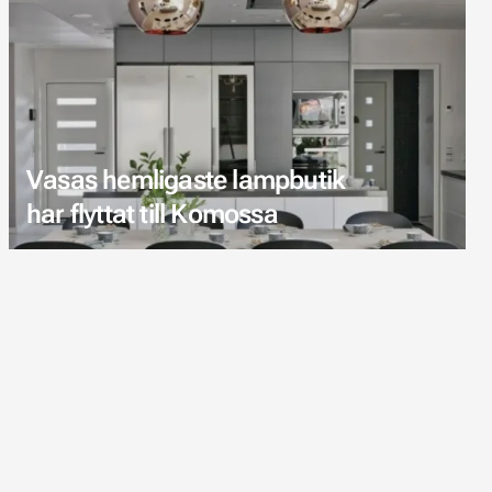
Vasas hemligaste lampbutik
har flyttat till Komossa