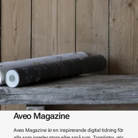
Aveo Magazine
Aveo Magazine är en inspirerande digital tidning för
alla som inreder stora eller små rum. Topplistor, gör