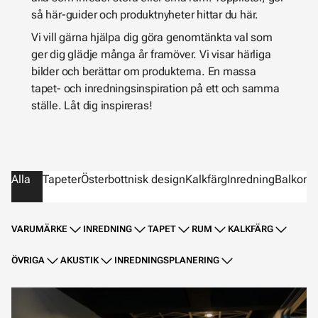
så här-guider och produktnyheter hittar du här.
Vi vill gärna hjälpa dig göra genomtänkta val som
ger dig glädje många år framöver. Vi visar härliga
bilder och berättar om produkterna. En massa
tapet- och inredningsinspiration på ett och samma
ställe. Låt dig inspireras!
Alla
Tapeter
Österbottnisk design
Kalkfärg
Inredning
Balkong
VARUMÄRKE
INREDNING
TAPET
RUM
KALKFÄRG
ÖVRIGA
AKUSTIK
INREDNINGSPLANERING