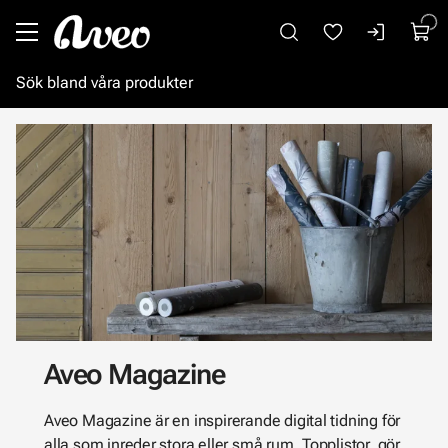
Gå till huvudinnehåll
Aveo Magazine
Aveo Magazine är en inspirerande digital tidning för
alla som inreder stora eller små rum. Topplistor, gör