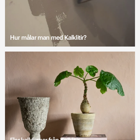
Hur målar man med Kalklitir?
Fler kalkfärger från Kalklitir