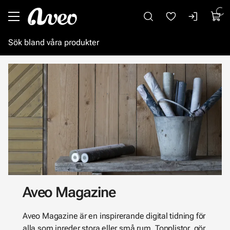
Gå till huvudinnehåll
Aveo Magazine
Aveo Magazine är en inspirerande digital tidning för
alla som inreder stora eller små rum. Topplistor, gör