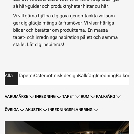
så här-guider och produktnyheter hittar du här.
Vi vill gärna hjälpa dig göra genomtänkta val som
ger dig glädje många år framöver. Vi visar härliga
bilder och berättar om produkterna. En massa
tapet- och inredningsinspiration på ett och samma
ställe. Låt dig inspireras!
Alla
Tapeter
Österbottnisk design
Kalkfärg
Inredning
Balkong
VARUMÄRKE
INREDNING
TAPET
RUM
KALKFÄRG
ÖVRIGA
AKUSTIK
INREDNINGSPLANERING