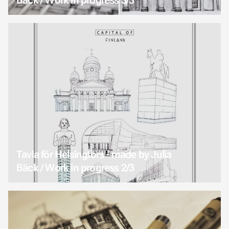
Tavla för Helsingfors - made by Julia
Bäck / Work in progress 2/3