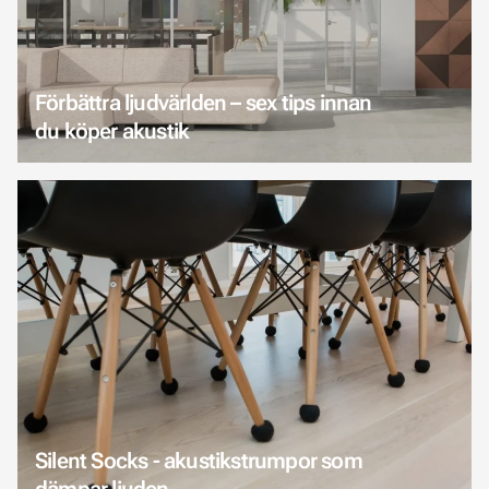
Förbättra ljudvärlden – sex tips innan
du köper akustik
Silent Socks - akustikstrumpor som
dämpar ljuden