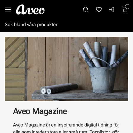
Gå till huvudinnehåll
Aveo Magazine
Aveo Magazine är en inspirerande digital tidning för
alla som inreder stora eller små rum. Topplistor, gör