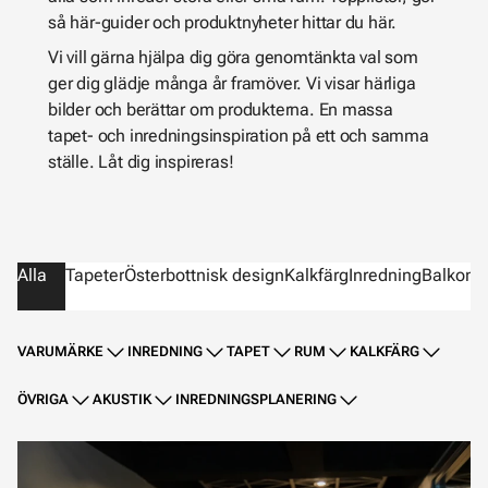
så här-guider och produktnyheter hittar du här.
Vi vill gärna hjälpa dig göra genomtänkta val som
ger dig glädje många år framöver. Vi visar härliga
bilder och berättar om produkterna. En massa
tapet- och inredningsinspiration på ett och samma
ställe. Låt dig inspireras!
Alla
Tapeter
Österbottnisk design
Kalkfärg
Inredning
Balkong
VARUMÄRKE
INREDNING
TAPET
RUM
KALKFÄRG
ÖVRIGA
AKUSTIK
INREDNINGSPLANERING