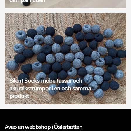
Silent Socks möbeltassar och
akustikstrumpor i en och samma
produkt
Aveo en webbshop i Österbotten