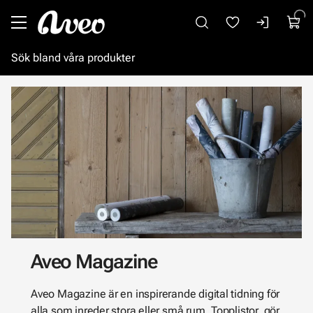
Gå till huvudinnehåll
Aveo Magazine
Aveo Magazine är en inspirerande digital tidning för
alla som inreder stora eller små rum. Topplistor, gör