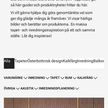
så här-guider och produktnyheter hittar du här.
Vi vill gärna hjälpa dig göra genomtänkta val som
ger dig glädje många år framöver. Vi visar härliga
bilder och berättar om produkterna. En massa
tapet- och inredningsinspiration på ett och samma
ställe. Låt dig inspireras!
Alla
Tapeter
Österbottnisk design
Kalkfärg
Inredning
Balkong
VARUMÄRKE
INREDNING
TAPET
RUM
KALKFÄRG
ÖVRIGA
AKUSTIK
INREDNINGSPLANERING