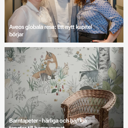
Aveos globala resa: Ett nytt kapitel
börjar
Barntapeter - härliga och häftiga
tapeter till barnrummet