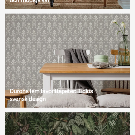
Durons fem favorittapeter: Tidlös
svensk design