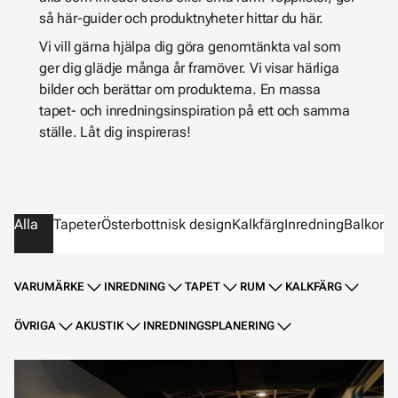
så här-guider och produktnyheter hittar du här.
Vi vill gärna hjälpa dig göra genomtänkta val som
ger dig glädje många år framöver. Vi visar härliga
bilder och berättar om produkterna. En massa
tapet- och inredningsinspiration på ett och samma
ställe. Låt dig inspireras!
Alla
Tapeter
Österbottnisk design
Kalkfärg
Inredning
Balkong
VARUMÄRKE
INREDNING
TAPET
RUM
KALKFÄRG
ÖVRIGA
AKUSTIK
INREDNINGSPLANERING