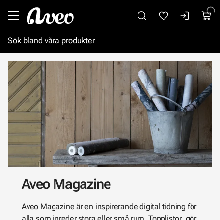
Gå till huvudinnehåll
Aveo Magazine
Aveo Magazine är en inspirerande digital tidning för
alla som inreder stora eller små rum. Topplistor, gör