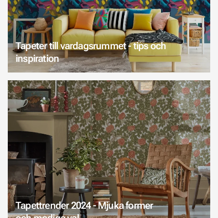
Tapeter till vardagsrummet - tips och
inspiration
Tapettrender 2024 - Mjuka former
och modiga val