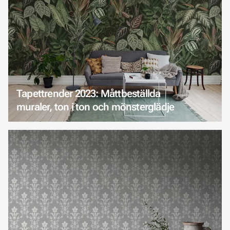
Tapettrender 2023: Måttbeställda
muraler, ton i ton och mönsterglädje