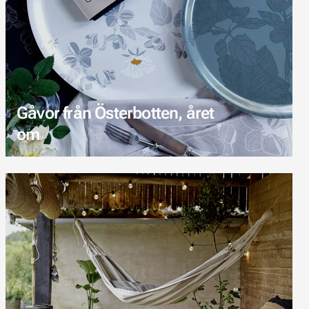
Gåvor från Österbotten, året
om