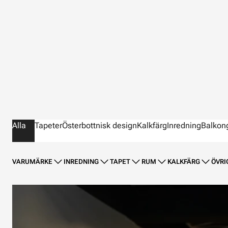
Alla
Tapeter
Österbottnisk design
Kalkfärg
Inredning
Balkon
VARUMÄRKE
INREDNING
TAPET
RUM
KALKFÄRG
ÖVRI