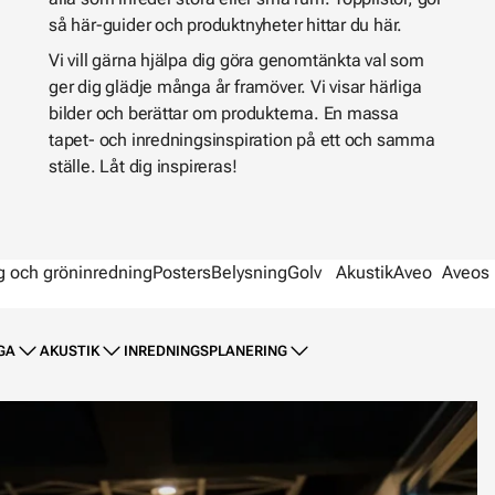
så här-guider och produktnyheter hittar du här.
Vi vill gärna hjälpa dig göra genomtänkta val som
ger dig glädje många år framöver. Vi visar härliga
bilder och berättar om produkterna. En massa
tapet- och inredningsinspiration på ett och samma
ställe. Låt dig inspireras!
g och gröninredning
Posters
Belysning
Golv
Akustik
Aveo
Aveos 
GA
AKUSTIK
INREDNINGSPLANERING