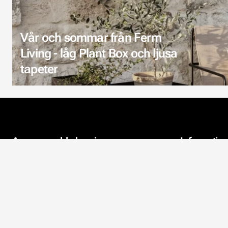
Vår och sommar från Ferm
Living - låg Plant Box och ljusa
tapeter
Aveo en webbshop i
Informatio
Österbotten
Kontaktuppgi
Aveo finns i Komossa i Vörå.
Företaget fokuserar på
Om oss
webbhandel, där tapeter och
akustik är i fokus. Vi vill hjälpa alla
Miljön
kunder så bra vi kan.