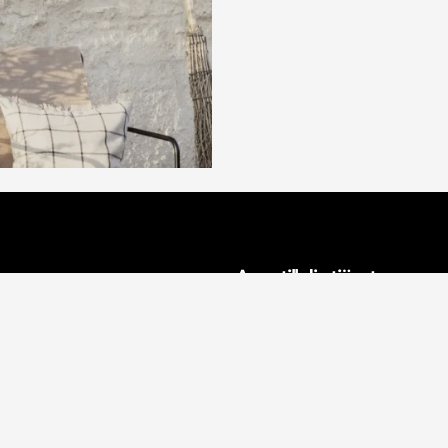
n
Aveo till din tjänst
fter
Inredningsprojekt
Proffsinredare
Influencers