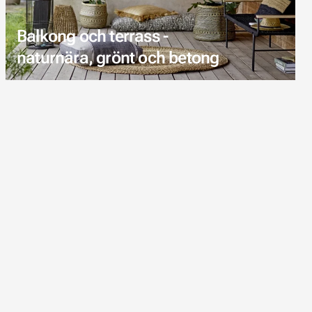
Balkong och terrass -
naturnära, grönt och betong