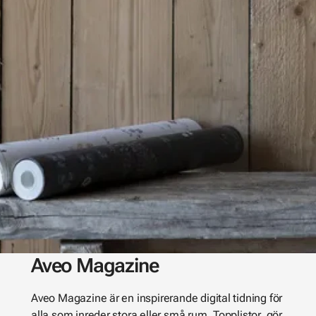
Aveo Magazine
Aveo Magazine är en inspirerande digital tidning för
alla som inreder stora eller små rum. Topplistor, gör