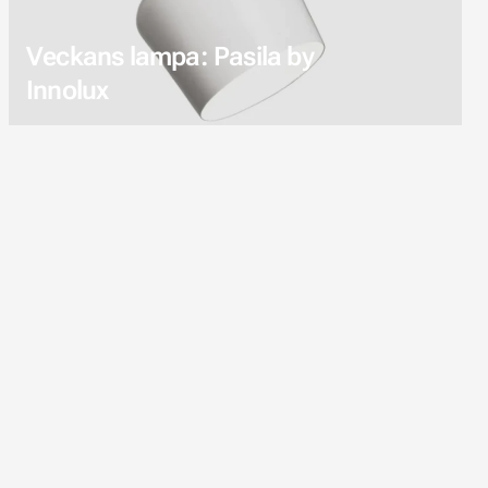
Veckans lampa: Pasila by
Innolux