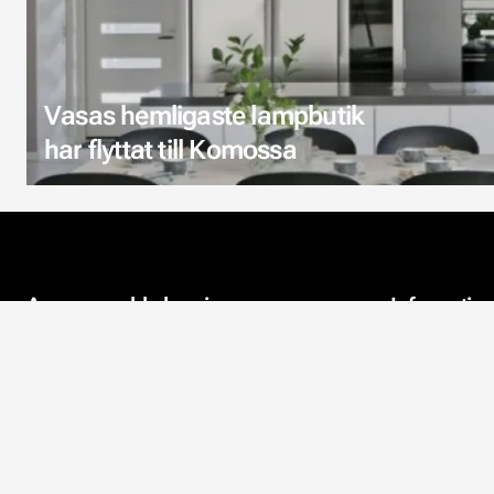
Vasas hemligaste lampbutik
har flyttat till Komossa
Aveo en webbshop i
Informatio
Österbotten
Kontaktuppgi
Aveo finns i Komossa i Vörå.
Företaget fokuserar på
Om oss
webbhandel, där tapeter och
akustik är i fokus. Vi vill hjälpa alla
Miljön
kunder så bra vi kan.