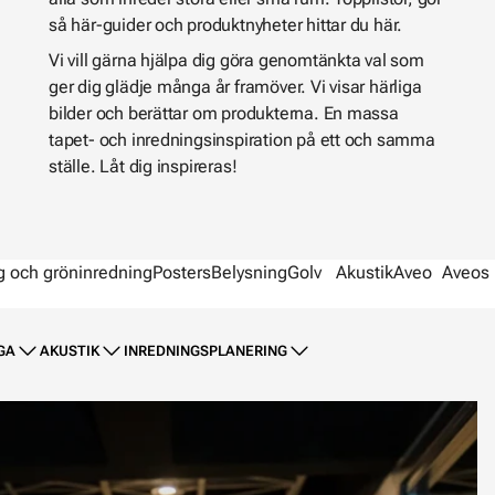
så här-guider och produktnyheter hittar du här.
Vi vill gärna hjälpa dig göra genomtänkta val som
ger dig glädje många år framöver. Vi visar härliga
bilder och berättar om produkterna. En massa
tapet- och inredningsinspiration på ett och samma
ställe. Låt dig inspireras!
g och gröninredning
Posters
Belysning
Golv
Akustik
Aveo
Aveos 
GA
AKUSTIK
INREDNINGSPLANERING