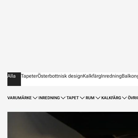
Alla
Tapeter
Österbottnisk design
Kalkfärg
Inredning
Balkon
VARUMÄRKE
INREDNING
TAPET
RUM
KALKFÄRG
ÖVRI