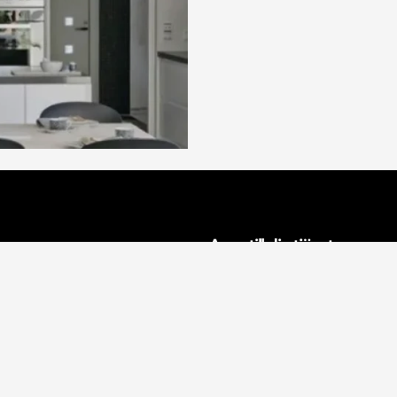
n
Aveo till din tjänst
fter
Inredningsprojekt
Proffsinredare
Influencers