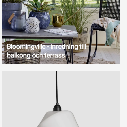
Bloomingville - inredning till
balkong och terrass