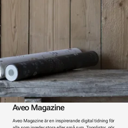
Aveo Magazine
Aveo Magazine är en inspirerande digital tidning för
alla som inreder stora eller små rum. Topplistor, gör