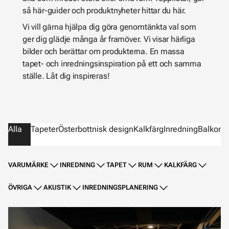
så här-guider och produktnyheter hittar du här.
Vi vill gärna hjälpa dig göra genomtänkta val som
ger dig glädje många år framöver. Vi visar härliga
bilder och berättar om produkterna. En massa
tapet- och inredningsinspiration på ett och samma
ställe. Låt dig inspireras!
Alla
Tapeter
Österbottnisk design
Kalkfärg
Inredning
Balkong
VARUMÄRKE
INREDNING
TAPET
RUM
KALKFÄRG
ÖVRIGA
AKUSTIK
INREDNINGSPLANERING