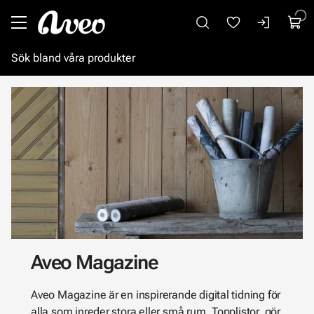
Gå till huvudinnehåll
Aveo Magazine
Aveo Magazine är en inspirerande digital tidning för
alla som inreder stora eller små rum. Topplistor, gör