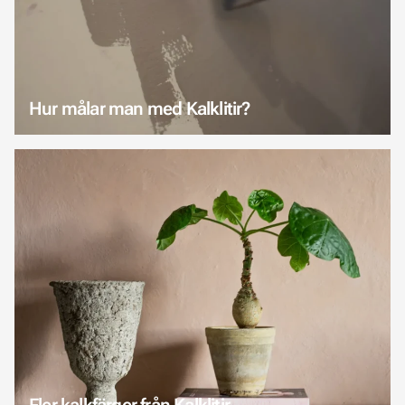
Hur målar man med Kalklitir?
Fler kalkfärger från Kalklitir