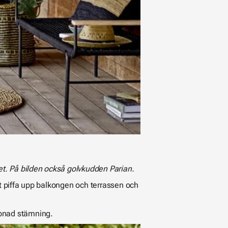
t. På bilden också golvkudden Parian.
t piffa upp balkongen och terrassen och
pnad stämning.