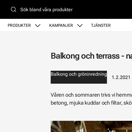
Gå till huvudinnehåll
PRODUKTER
KAMPANJER
TJÄNSTER
Balkong och terrass - n
Balkong och gröninredning
1.2.2021
Våren och sommaren trivs vi hemma 
betong, mjuka kuddar och filtar, 