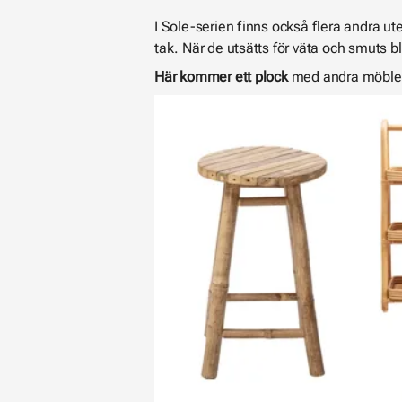
I Sole-serien finns också flera andra u
tak. När de utsätts för väta och smuts b
Här kommer ett plock
med andra möbler 