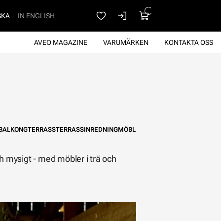
SKA
IN ENGLISH
AVEO MAGAZINE
VARUMÄRKEN
KONTAKTA OSS
BALKONG
TERRASS
TERRASSINREDNING
MÖBLER
TRÄDGÅRD
SOMMAR
VÅ
 mysigt - med möbler i trä och