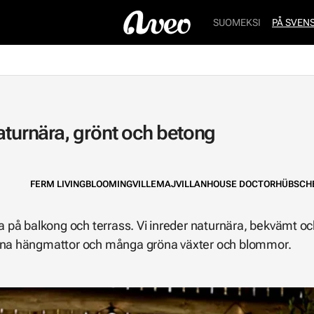
SUOMEKSI
PÅ SVEN
aturnära, grönt och betong
FERM LIVING
BLOOMINGVILLE
MAJVILLAN
HOUSE DOCTOR
HÜBSCH
på balkong och terrass. Vi inreder naturnära, bekvämt och
sköna hängmattor och många gröna växter och blommor.