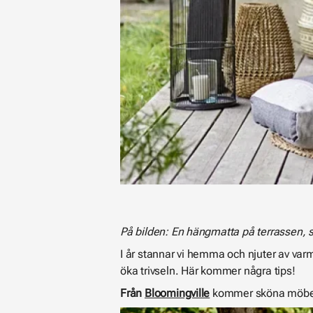
På bilden: En hängmatta på terrassen, 
I år stannar vi hemma och njuter av va
öka trivseln. Här kommer några tips!
Från
Bloomingville
kommer sköna möbels