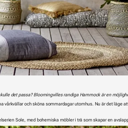
skulle det passa? Bloomingvilles randiga Hammock är en möjlighe
rma vårkvällar och sköna sommardagar utomhus. Nu är det läge at
erien Sole, med bohemiska möbler i trä som skapar en avslap