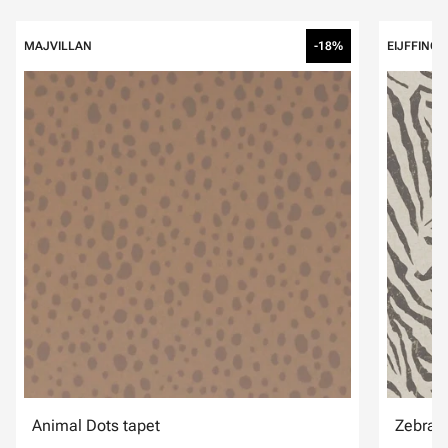
Hoppa över listning
MAJVILLAN
-18%
EIJFFINGE
Animal Dots tapet
Zebra S