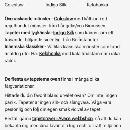
Coleslaw
Indigo Silk
Kelohonka
Överraskande mönster
-
Coleslaw
med kålblad i ett
regelbundet mönster, från Långelid/von Brömssen.
Tapeter med tygkänsla
-
Indigo Silk
som känns som ett
frasande, böljande sidentyg, från Boråstapeter.
Inhemska klassiker
- Vallilas klassiska mönster som tapet
är aldrig ute. Här
Kelohonka
med kala trädstammar i raka
rader.
De flesta av tapeterna ovan
finns i många olika
färgvariationer.
Hittade du din favorit bland urvalet ovan? Om inte, ingen
panik. Tapeter är ingen slit- och slängvara. Våga vara
personlig och följ din egen smak vid val av tapet.
Beställ gärna
tapetprover i Aveos webbshop
,
så att du kan
bekanta dig med dina favoriter i lugn och ro i rätt miljö och