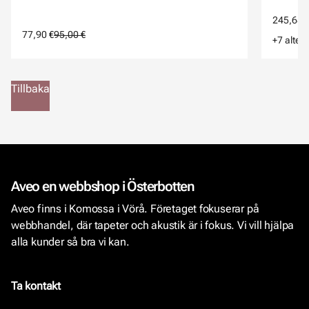
245,68 
77,90 €
95,00 €
+7 altern
Tillbaka
Aveo en webbshop i Österbotten
Aveo finns i Komossa i Vörå. Företaget fokuserar på
webbhandel, där tapeter och akustik är i fokus. Vi vill hjälpa
alla kunder så bra vi kan.
Ta kontakt