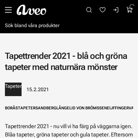
Gå till huvudinnehåll
Tapettrender 2021 - blå och gröna
tapeter med naturnära mönster
Tapeter
15.2.2021
BORÅSTAPETER
SANDBERG
LÅNGELID VON BRÖMSSEN
EIJFFINGER
VALL
Tapettrender 2021 - nu vill vi ha färg på väggarna igen.
Blåa tapeter, gröna tapeter och gula tapeter. Eftersom