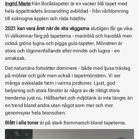
Ingrid Marie
från Boråstapeter är en vacker blå tapet med
hela äppelträdets årsvandring avbildad - från vårblomning
till solmogna äpplen och röda höstlöv.
2021 kan vara året när de vita väggarna
slutligen får ge vika.
Vi välkomnar färg på tapeterna - marinblå och havsblå men
också gröna lugna och pigga gula tapeter. Mönstren är
stora och iögonenfallande eller mindre och lugna - en
smaksak.
Det naturnära fortsätter dominera - både med ljusa träslag
på möbler och golv men också i tapetmönstren. Vi ser
många avskalade hem i varma jordtoner. Ljust, god
belysning och stora fönster är några av de riktigt stora
trenderna just nu. Hållbarhet och miljötänk är inte längre än
en trend bland andra utan något som mer och mer
genomsyrar hela branschen.
Blått i alla toner
är på stark frammarsch bland tapeterna.