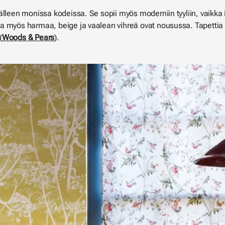
älleen monissa kodeissa. Se sopii myös moderniin tyyliin, vaikka 
 myös harmaa, beige ja vaalean vihreä ovat nousussa. Tapettia o
(
Woods & Pears
).