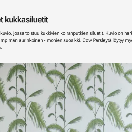
t kukkasiluetit
uvio, jossa toistuu kukkivien koiranputkien siluetit. Kuvio on harkit
n lämpimän aurinkoinen - monien suosikki. Cow Parsleytä löytyy 
ä.