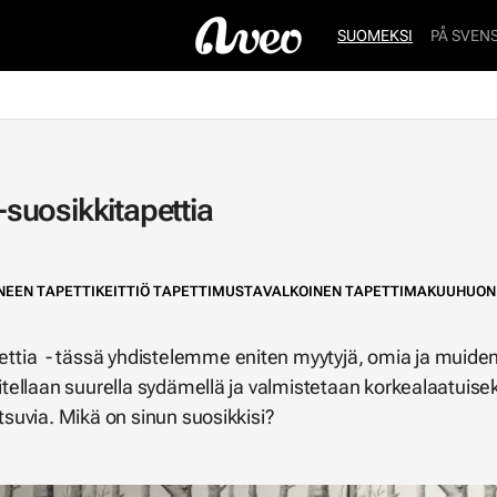
SUOMEKSI
PÅ SVEN
suosikkitapettia
EEN TAPETTI
KEITTIÖ TAPETTI
MUSTAVALKOINEN TAPETTI
MAKUUHUONE
tia - tässä yhdistelemme eniten myytyjä, omia ja muiden 
itellaan suurella sydämellä ja valmistetaan korkealaatuiseks
utsuvia. Mikä on sinun suosikkisi?