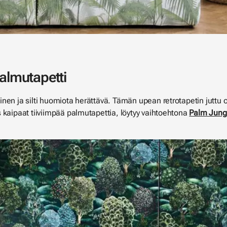
palmutapetti
inen ja silti huomiota herättävä. Tämän upean retrotapetin juttu 
 kaipaat tiiviimpää palmutapettia, löytyy vaihtoehtona
Palm Jungl