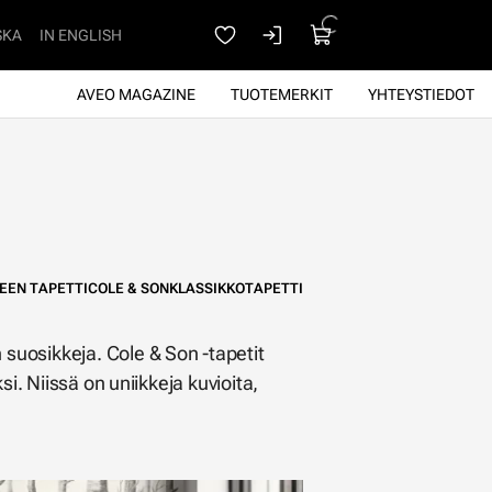
SKA
IN ENGLISH
AVEO MAGAZINE
TUOTEMERKIT
YHTEYSTIEDOT
EN TAPETTI
COLE & SON
KLASSIKKOTAPETTI
suosikkeja. Cole & Son -tapetit
i. Niissä on uniikkeja kuvioita,