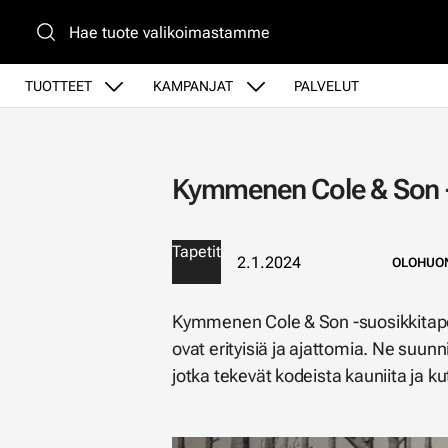
Siirry pääsisältöön
TUOTTEET
KAMPANJAT
PALVELUT
Kymmenen Cole & Son -
Tapetit
2.1.2024
OLOHUON
Kymmenen Cole & Son -suosikkitapet
ovat erityisiä ja ajattomia. Ne suunn
jotka tekevät kodeista kauniita ja k