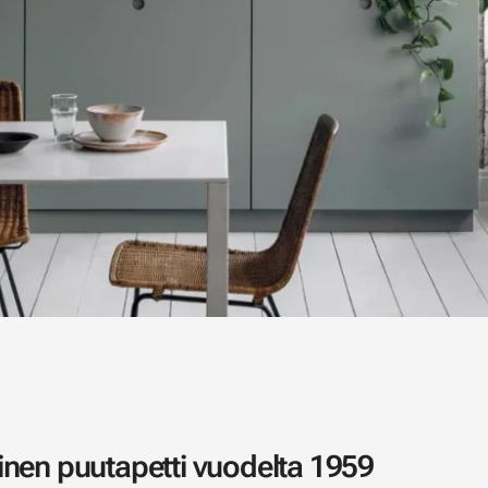
nen puutapetti vuodelta 1959