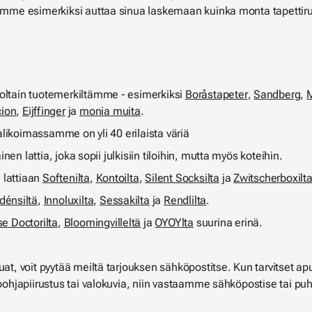
oimme esimerkiksi auttaa sinua laskemaan kuinka monta tapettirul
joltain tuotemerkiltämme - esimerkiksi
Boråstapeter
,
Sandberg
,
ion
,
Eijffinger
ja
monia muita
.
alikoimassamme on yli 40 erilaista väriä
äinen lattia, joka sopii julkisiin tiloihin, mutta myös koteihin.
a lattiaan
Softenilta
,
Kontoilta
,
Silent Socksilta
ja
Zwitscherboxilt
dénsiltä
,
Innoluxilta
,
Sessakilta
ja
Rendlilta
.
e Doctorilta
,
Bloomingvilleltä
ja
OYOYlta
suurina erinä.
at, voit pyytää meiltä tarjouksen sähköpostitse. Kun tarvitset apu
 pohjapiirustus tai valokuvia, niin vastaamme sähköpostise tai puh