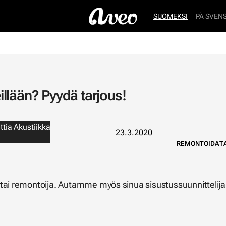
SUOMEKSI
PÅ SVEN
llään? Pyydä tarjous!
ttia
Akustiikka
23.3.2020
REMONTOIDA
T
 tai remontoija. Autamme myös sinua sisustussuunnittelija