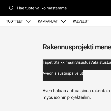
Siirry pääsisältöön
TUOTTEET
KAMPANJAT
PALVELUT
Rakennusprojekti menei
Tapetit
Kalkkimaali
Sisustus
Valaistus
La
Aveon sisustuspalvelut
Aveo haluaa auttaa sinua rakentaja
myös isoihin projekteihin.