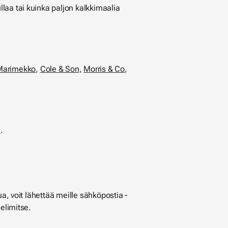
laa tai kuinka paljon kalkkimaalia
Marimekko
,
Cole & Son,
Morris & Co
,
a
.
a, voit lähettää meille sähköpostia -
elimitse.