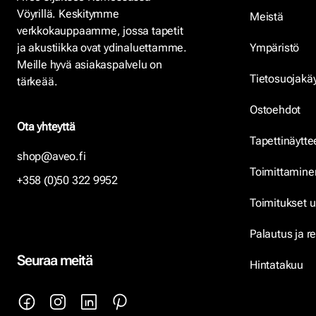
Vöyrillä. Keskitymme
Meistä
verkkokauppaamme, jossa tapetit
ja akustiikka ovat ydinaluettamme.
Ympäristö
Meille hyvä asiakaspalvelu on
Tietosuojakä
tärkeää.
Ostoehdot
Ota yhteyttä
Tapettinäytte
shop@aveo.fi
Toimittamine
+358 (0)50 322 9952
Toimitukset u
Palautus ja r
Seuraa meitä
Hintatakuu