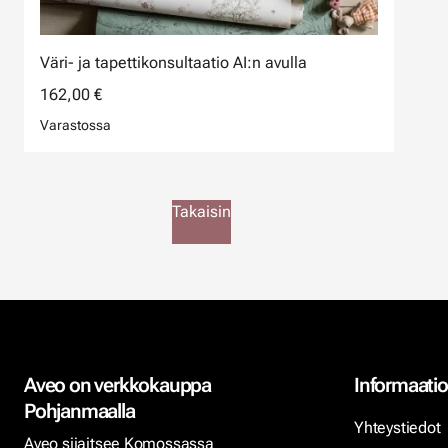
Väri- ja tapettikonsultaatio AI:n avulla
162,00 €
Varastossa
Takaisin
Aveo on verkkokauppa
Informaatio
Pohjanmaalla
Yhteystiedot
Aveo sijaitsee Komossassa