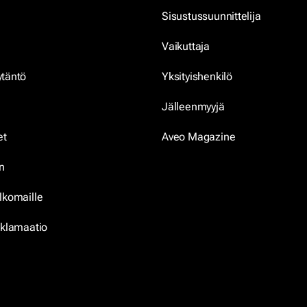
Sisustussuunnittelija
Vaikuttaja
ytäntö
Yksityishenkilö
Jälleenmyyjä
et
Aveo Magazine
n
lkomaille
eklamaatio