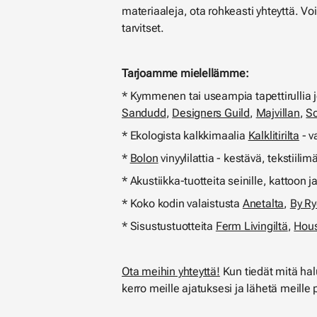
materiaaleja, ota rohkeasti yhteyttä. V
tarvitset.
Tarjoamme mielellämme:
* Kymmenen tai useampia tapettirullia 
Sandudd
,
Designers Guild
,
Majvillan
,
Sc
* Ekologista kalkkimaalia
Kalklitirilta
- v
*
Bolon
vinyylilattia - kestävä, tekstiilim
* Akustiikka-tuotteita seinille, kattoon j
* Koko kodin valaistusta
Anetalta
,
By Ry
* Sisustustuotteita
Ferm Livingiltä
,
Hous
Ota meihin yhteyttä!
Kun tiedät mitä halu
kerro meille ajatuksesi ja lähetä meille