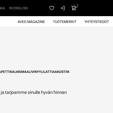
SKA
IN ENGLISH
AVEO MAGAZINE
TUOTEMERKIT
YHTEYSTIEDOT
APETTI
KALKKIMAALI
VINYYLILATTIA
AKUSTIIKKA
VALAISTUS
SISUSTUS
FER
 ja tarjoamme sinulle hyvän hinnan