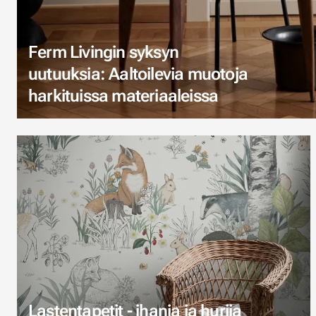
Ferm Livingin syksyn
uutuuksia: Aaltoilevia muotoja
harkituissa materiaaleissa
Lastentapetit - ihania ja hurjia