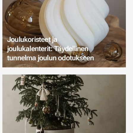
Joulukoristeet ja
joulukalenterit: Täydellinen
tunnelma joulun odotukseen