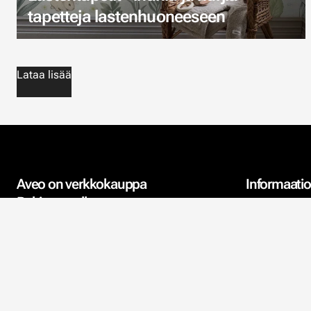
tapetteja lastenhuoneeseen
Lataa lisää
Aveo on verkkokauppa
Informaatio
Pohjanmaalla
Yhteystiedot
Aveo sijaitsee Komossassa
Vöyrillä. Keskitymme
Meistä
verkkokauppaamme, jossa tapetit
ja akustiikka ovat ydinaluettamme.
Ympäristö
Meille hyvä asiakaspalvelu on
Tietosuojakä
tärkeää.