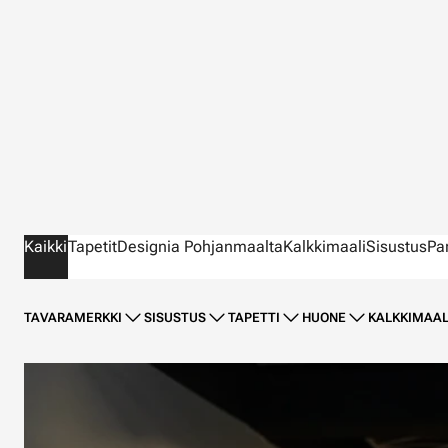
Kaikki
Tapetit
Designia Pohjanmaalta
Kalkkimaali
Sisustus
Pa
TAVARAMERKKI
SISUSTUS
TAPETTI
HUONE
KALKKIMAAL