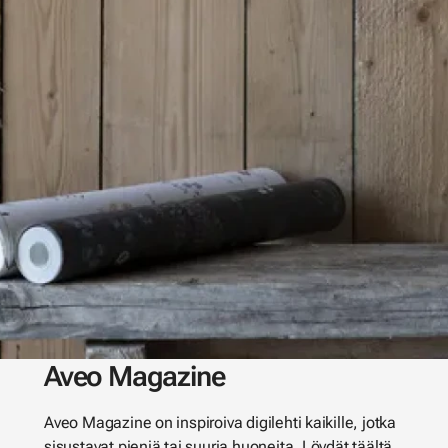
Aveo Magazine
Aveo Magazine on inspiroiva digilehti kaikille, jotka
sisustavat pieniä tai suuria huoneita. Löydät täältä