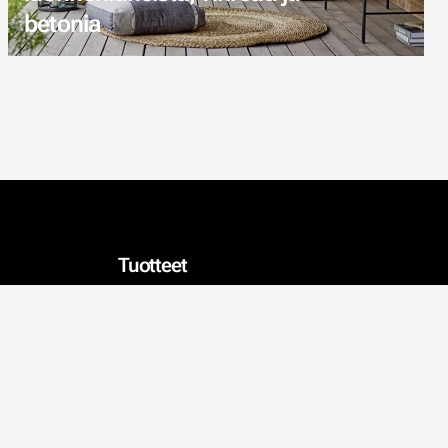
betonia
Tuotteet
Tapetit
Sisustus
Kalkkimaalit
Julisteet