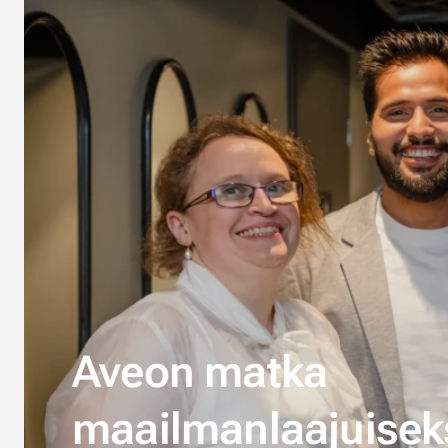
Aveon matka
maailmanlaajuiseks