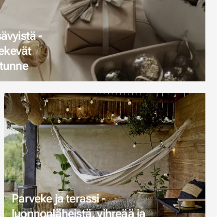
ävyistä -
tekevät
 tunne
Parveke ja terassi -
luonnonläheistä, vihreää ja