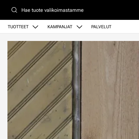
Siirry pääsisältöön
TUOTTEET
KAMPANJAT
PALVELUT