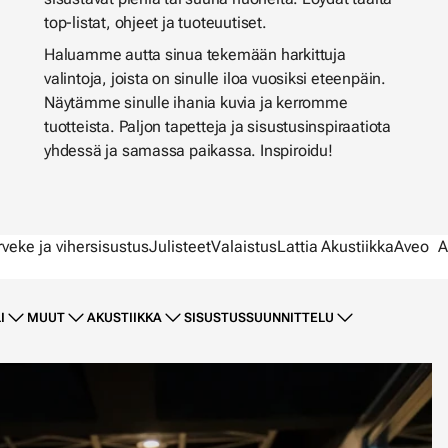
top-listat, ohjeet ja tuoteuutiset.
Haluamme autta sinua tekemään harkittuja
valintoja, joista on sinulle iloa vuosiksi eteenpäin.
Näytämme sinulle ihania kuvia ja kerromme
tuotteista. Paljon tapetteja ja sisustusinspiraatiota
yhdessä ja samassa paikassa. Inspiroidu!
rveke ja vihersisustus
Julisteet
Valaistus
Lattia
Akustiikka
Aveo
A
I
MUUT
AKUSTIIKKA
SISUSTUSSUUNNITTELU