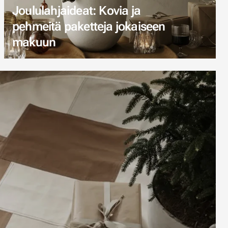
Joululahjaideat: Kovia ja
pehmeitä paketteja jokaiseen
makuun