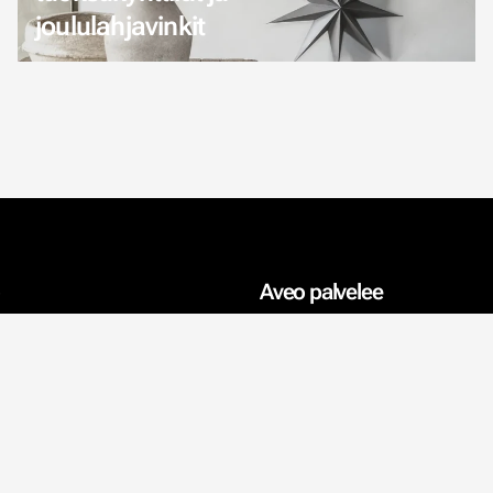
joululahjavinkit
Aveo palvelee
Sisustusprojektit
Sisustussuunnittelija
Vaikuttaja
ytäntö
Yksityishenkilö