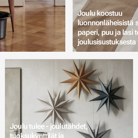
Joulu koostuu
luonnonläheisistä s
paperi, puu ja lasi 
joulusisustuksesta
Joulu tulee - joulutähdet,
tuoksukynttilät ja