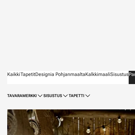
Kaikki
Tapetit
Designia Pohjanmaalta
Kalkkimaali
Sisustus
Pa
TAVARAMERKKI
SISUSTUS
TAPETTI