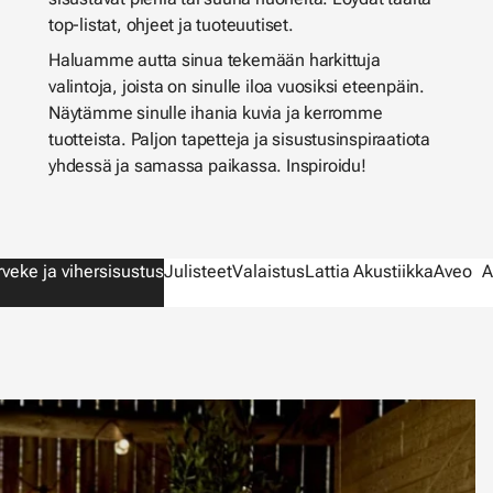
top-listat, ohjeet ja tuoteuutiset.
Haluamme autta sinua tekemään harkittuja
valintoja, joista on sinulle iloa vuosiksi eteenpäin.
Näytämme sinulle ihania kuvia ja kerromme
tuotteista. Paljon tapetteja ja sisustusinspiraatiota
yhdessä ja samassa paikassa. Inspiroidu!
rveke ja vihersisustus
Julisteet
Valaistus
Lattia
Akustiikka
Aveo
A