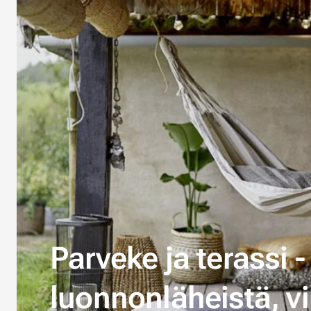
Parveke ja terassi -
luonnonläheistä, vi