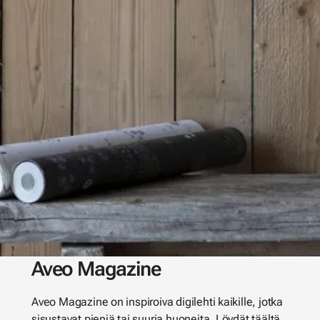
Aveo Magazine
Aveo Magazine on inspiroiva digilehti kaikille, jotka
sisustavat pieniä tai suuria huoneita. Löydät täältä