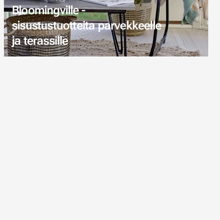
Bloomingville -
sisustustuotteita parvekkeelle
ja terassille