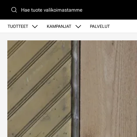
Siirry pääsisältöön
TUOTTEET
KAMPANJAT
PALVELUT