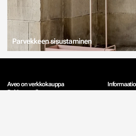
Parvekkeen sisustaminen
Aveo on verkkokauppa
Informaatio
Pohjanmaalla
Yhteystiedot
Aveo sijaitsee Komossassa
Vöyrillä. Keskitymme
Meistä
verkkokauppaamme, jossa tapetit
ja akustiikka ovat ydinaluettamme.
Ympäristö
Meille hyvä asiakaspalvelu on