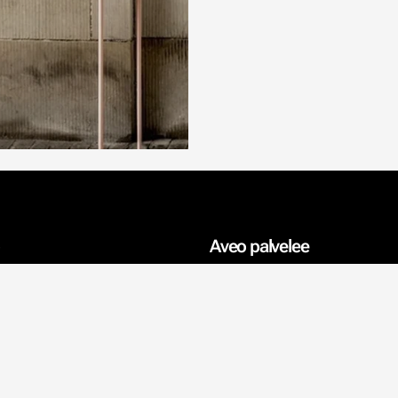
Aveo palvelee
Sisustusprojektit
Sisustussuunnittelija
Vaikuttaja