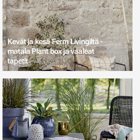
Kevät ja kesä Ferm Livingiltä -
matala Plant box ja vaaleat
tapetit