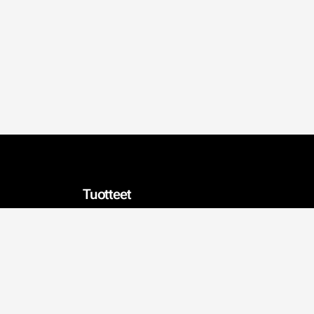
Tuotteet
Tapetit
Sisustus
Kalkkimaalit