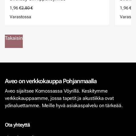
1,96 €
2,80 €
1,96 €
2,
Varastossa
Varasto
Takaisin
Aveo on verkkokauppa Pohjanmaalla
Aveo sijaitsee Komossassa Vöyrillä. Keskitymme
verkkokauppaamme, jossa tapetit ja akustiikka ovat
ydinaluettamme. Meille hyvä asiakaspalvelu on tärkeää.
Ota yhteyttä