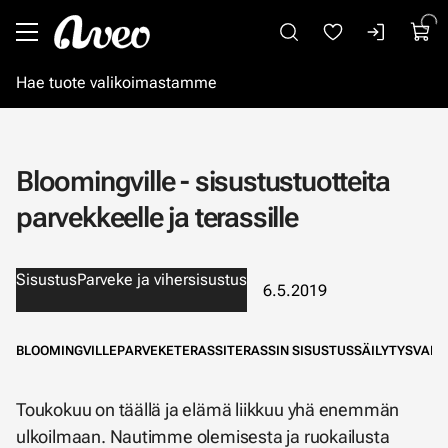
Siirry pääsisältöön
Bloomingville - sisustustuotteita
parvekkeelle ja terassille
Sisustus
Parveke ja vihersisustus
6.5.2019
BLOOMINGVILLE
PARVEKE
TERASSI
TERASSIN SISUSTUS
SÄILYTYS
VALA
Toukokuu on täällä ja elämä liikkuu yhä enemmän
ulkoilmaan. Nautimme olemisesta ja ruokailusta