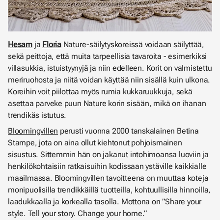
Hesam
ja
Floria
Nature-säilytyskoreissä voidaan säilyttää,
sekä peittoja, että muita tarpeellisia tavaroita - esimerkiksi
villasukkia, istuistyynyjä ja niin edelleen. Korit on valmistettu
meriruohosta ja niitä voidan käyttää niin sisällä kuin ulkona.
Koreihin voit piilottaa myös rumia kukkaruukkuja, sekä
asettaa parveke puun Nature korin sisään, mikä on ihanan
trendikäs istutus.
Bloomingvillen
perusti vuonna 2000 tanskalainen Betina
Stampe, jota on aina ollut kiehtonut pohjoismainen
sisustus. Sittemmin hän on jakanut intohimoansa luoviin ja
henkilökohtaisiin ratkaisuihin kodissaan ystäville kaikkialle
maailmassa
. Bloomingvillen tavoitteena on muuttaa koteja
monipuolisilla trendikkäillä tuotteilla, kohtuullisilla hinnoilla,
laadukkaalla ja korkealla tasolla. Mottona on ”Share your
style. Tell your story. Change your home.”