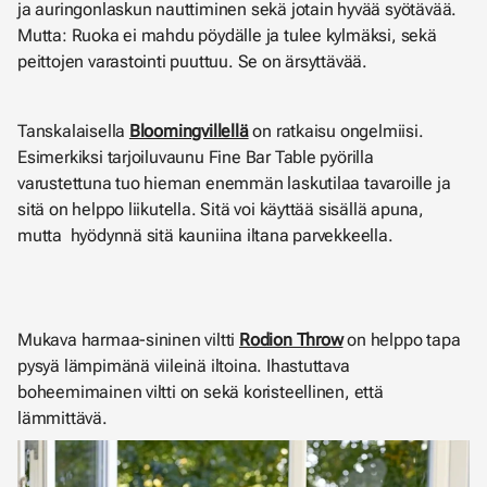
ja auringonlaskun nauttiminen sekä jotain hyvää syötävää.
Mutta: Ruoka ei mahdu pöydälle ja tulee kylmäksi, sekä
peittojen varastointi puuttuu. Se on ärsyttävää.
Tanskalaisella
Bloomingvillellä
on ratkaisu ongelmiisi.
Esimerkiksi tarjoiluvaunu
Fine Bar Table pyörilla
varustettuna tuo hieman enemmän laskutilaa tavaroille ja
sitä on helppo liikutella. Sitä voi käyttää sisällä apuna,
mutta hyödynnä sitä kauniina iltana parvekkeella.
Mukava harmaa-sininen viltti
Rodion Throw
on helppo tapa
pysyä lämpimänä viileinä iltoina. Ihastuttava
boheemimainen viltti on sekä koristeellinen, että
lämmittävä.