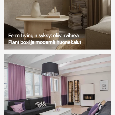
Ferm Livingin syksy: oliivinvihreä
Plant boxi ja modernit huonekalut