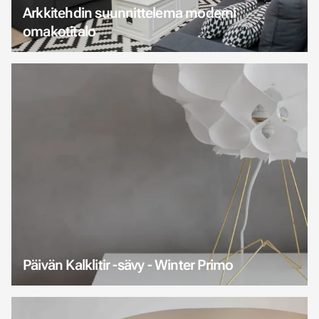
Arkkitehdin suunnittelema moderni
omakotitalo
Päivän Kalklitir -sävy - Winter Primo