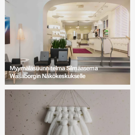
Myymäläsuunnitelma Silmäasema
Wasaborgin Näkökeskukselle