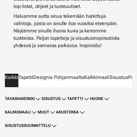
top-listat, ohjeet ja tuoteuutiset.
Haluamme autta sinua tekemään harkittuja
valintoja, joista on sinulle iloa vuosiksi eteenpäin.
Näytämme sinulle ihania kuvia ja kerromme
tuotteista. Paljon tapetteja ja sisustusinspiraatiota
yhdessä ja samassa paikassa. Inspiroidu!
Kaikki
Tapetit
Designia Pohjanmaalta
Kalkkimaali
Sisustus
Parv
TAVARAMERKKI
SISUSTUS
TAPETTI
HUONE
KALKKIMAALI
MUUT
AKUSTIIKKA
SISUSTUSSUUNNITTELU