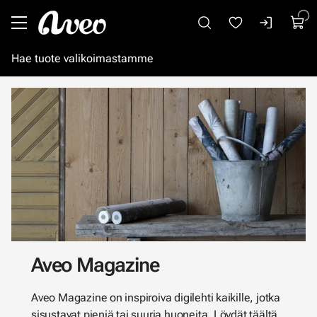
Siirry pääsisältöön
Aveo Magazine
Aveo Magazine on inspiroiva digilehti kaikille, jotka
sisustavat pieniä tai suuria huoneita. Löydät täältä