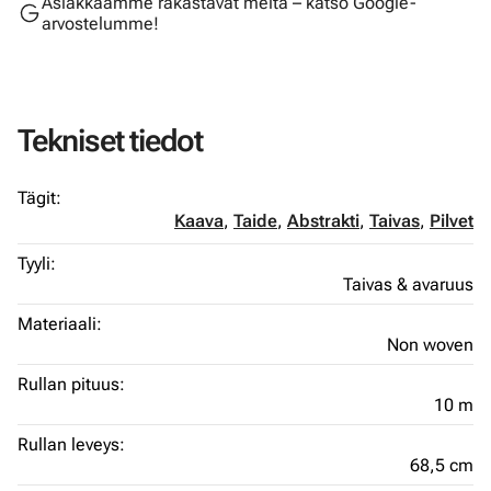
Asiakkaamme rakastavat meitä – katso Google-
arvostelumme!
Tekniset tiedot
Tägit:
Kaava
,
Taide
,
Abstrakti
,
Taivas
,
Pilvet
Tyyli:
Taivas & avaruus
Materiaali:
Non woven
Rullan pituus:
10 m
Rullan leveys:
68,5 cm