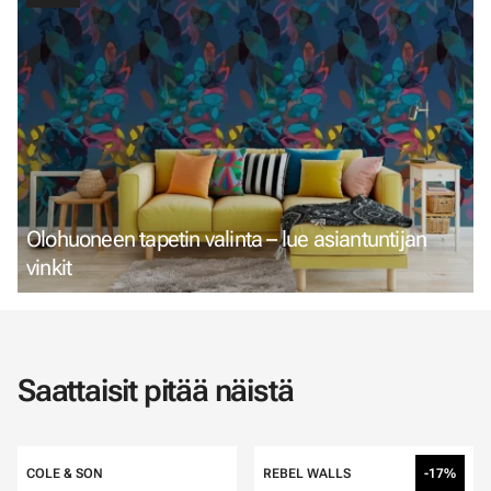
Olohuoneen tapetin valinta – lue asiantuntijan
vinkit
Saattaisit pitää näistä
COLE & SON
REBEL WALLS
-17%