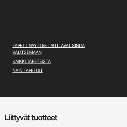
Tapetit on valittu, mutta mitä seuraavaksi pitäisi
tehdä? Miten tapetoin? Tässä sinulle
tapetointiopas, josta löydät kaiken tarvittavan
esivalmisteluista työkaluihin ja varsinaiseen
tapetointiin.
TAPETTINÄYTTEET AUTTAVAT SINUA
VALITSEMAAN
KAIKKI TAPETEISTA
NÄIN TAPETOIT
Liittyvät tuotteet