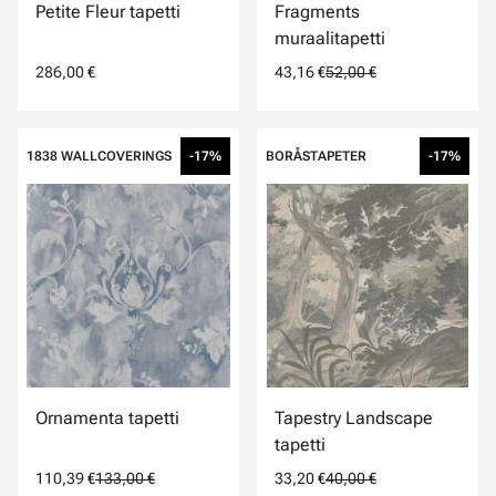
Petite Fleur tapetti
Fragments
muraalitapetti
286,00 €
43,16 €
52,00 €
1838 WALLCOVERINGS
-17%
BORÅSTAPETER
-17%
Ornamenta tapetti
Tapestry Landscape
tapetti
110,39 €
133,00 €
33,20 €
40,00 €