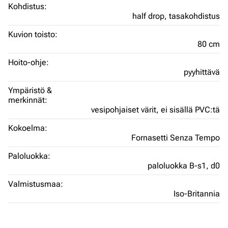
Kohdistus:
half drop,
tasakohdistus
Kuvion toisto:
80 cm
Hoito-ohje:
pyyhittävä
Ympäristö &
merkinnät:
vesipohjaiset värit,
ei sisällä PVC:tä
Kokoelma:
Fornasetti Senza Tempo
Paloluokka:
paloluokka B-s1, d0
Valmistusmaa:
Iso-Britannia