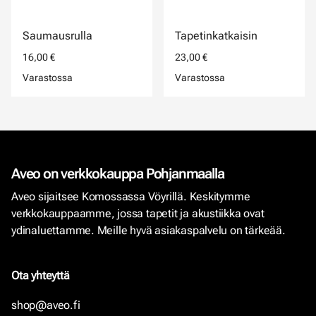
Saumausrulla
Tapetinkatkaisin
16,00 €
23,00 €
Varastossa
Varastossa
Aveo on verkkokauppa Pohjanmaalla
Aveo sijaitsee Komossassa Vöyrillä. Keskitymme
verkkokauppaamme, jossa tapetit ja akustiikka ovat
ydinaluettamme. Meille hyvä asiakaspalvelu on tärkeää.
Ota yhteyttä
shop@aveo.fi