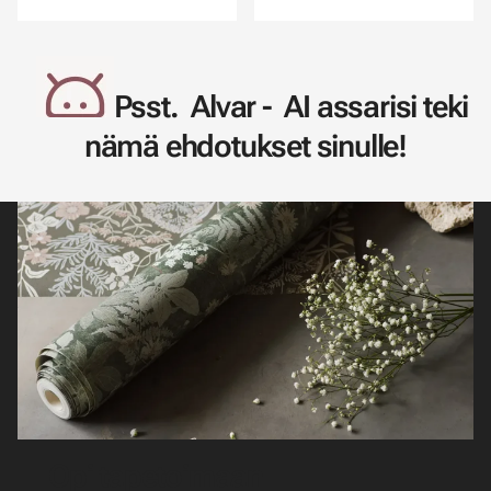
Psst. Alvar - AI assarisi teki
nämä ehdotukset sinulle!
Opi tapetoimaan