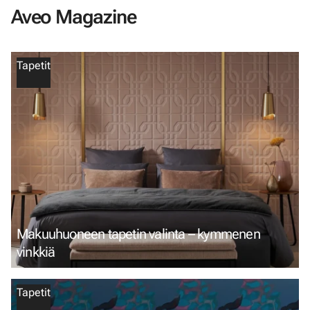
Aveo Magazine
Tapetit
Makuuhuoneen tapetin valinta – kymmenen
vinkkiä
Tapetit