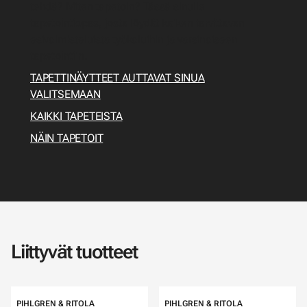
tehdä? Miten tapetoin? Tässä sinulle
tapetointiopas, josta löydät kaiken tarvittavan
esivalmisteluista työkaluihin ja varsinaiseen
tapetointiin.
TAPETTINÄYTTEET AUTTAVAT SINUA
VALITSEMAAN
KAIKKI TAPETEISTA
NÄIN TAPETOIT
Liittyvät tuotteet
PIHLGREN & RITOLA
PIHLGREN & RITOLA