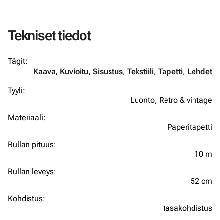
Tekniset tiedot
Tägit:
Kaava
,
Kuvioitu
,
Sisustus
,
Tekstiili
,
Tapetti
,
Lehdet
Tyyli:
Luonto,
Retro & vintage
Materiaali:
Paperitapetti
Rullan pituus:
10 m
Rullan leveys:
52 cm
Kohdistus:
tasakohdistus