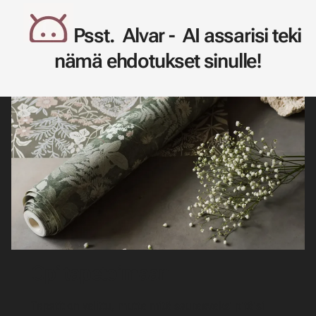
Psst. Alvar - AI assarisi teki
nämä ehdotukset sinulle!
Opi tapetoimaan
Tapetit on valittu, mutta mitä seuraavaksi pitäisi