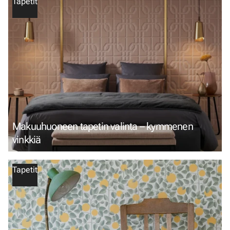
Tapetit
Makuuhuoneen tapetin valinta – kymmenen
vinkkiä
Tapetit