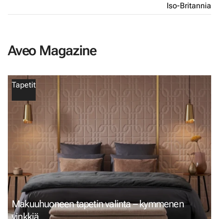
Iso-Britannia
Aveo Magazine
Tapetit
Makuuhuoneen tapetin valinta – kymmenen
vinkkiä