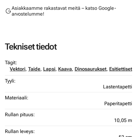
Asiakkaamme rakastavat meitä – katso Google-
arvostelumme!
Tekniset tiedot
Tägit:
Vektori
,
Taide
,
Lapsi
,
Kaava
,
Dinosaurukset
,
Esitiettiset
Tyyli:
Lastentapetti
Materiaali:
Paperitapetti
Rullan pituus:
10,05 m
Rullan leveys: