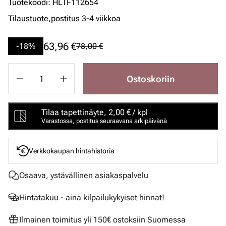
Tuotekoodi
:
HLTF112654
Tilaustuote,
postitus 3-4 viikkoa
63,96 €
-18%
78,00 €
Ostoskoriin
Tilaa tapettinäyte, 2,00 € / kpl
Varastossa, postitus seuraavana arkipäivänä
Verkkokaupan hintahistoria
Osaava, ystävällinen asiakaspalvelu
Hintatakuu - aina kilpailukykyiset hinnat!
Ilmainen toimitus yli 150€ ostoksiin Suomessa