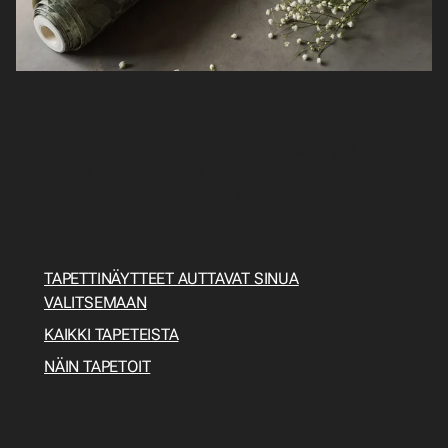
Opi tapetoimaan
Tapetit on valittu, mutta mitä seuraavaksi pitäisi
tehdä? Miten tapetoin? Tässä sinulle
tapetointiopas, josta löydät kaiken tarvittavan
esivalmisteluista työkaluihin ja varsinaiseen
tapetointiin.
TAPETTINÄYTTEET AUTTAVAT SINUA
VALITSEMAAN
KAIKKI TAPETEISTA
NÄIN TAPETOIT