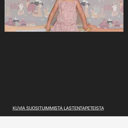
Ihanat tapetit
lastenhuoneeseen
Lasten huoneessa tapetit voivat olla hauskoja,
värikkäitä ja mielikuvituksellisia. Jotkut tapetit
sopivat parhaiten kun lapset ovat pieniä, toiset
sopivat paremmin kun lapset ovat vähän
vanhempia. Löytyy myös paljon tapetteja jotka
sopivat kaikenikäisille.
KUVIA SUOSITUIMMISTA LASTENTAPETEISTA