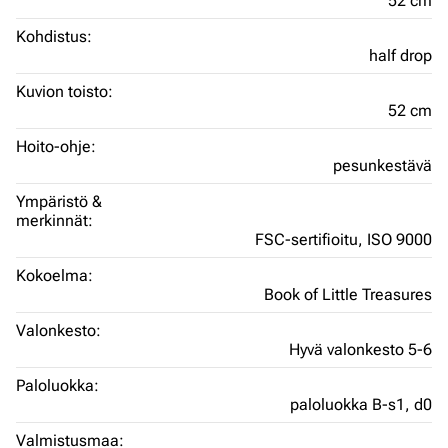
52 cm
Kohdistus:
half drop
Kuvion toisto:
52 cm
Hoito-ohje:
pesunkestävä
Ympäristö &
merkinnät:
FSC-sertifioitu,
ISO 9000
Kokoelma:
Book of Little Treasures
Valonkesto:
Hyvä valonkesto 5-6
Paloluokka:
paloluokka B-s1, d0
Valmistusmaa: