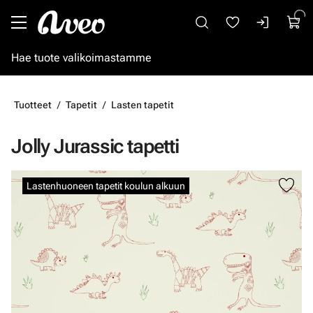
Siirry pääsisältöön
Tuotteet
Tapetit
Lasten tapetit
Jolly Jurassic tapetti
Ohita kuvat
Lastenhuoneen tapetit koulun alkuun