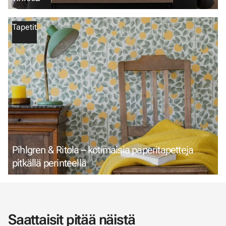
Tapetit
Pihlgren & Ritola – kotimaisia paperitapetteja
pitkällä perinteellä
Saattaisit pitää näistä