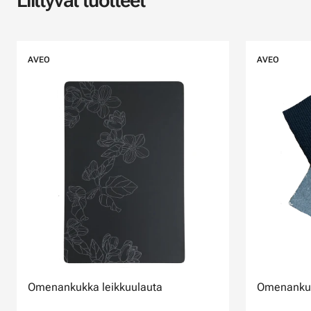
Liittyvät tuotteet
AVEO
AVEO
Omenankukka leikkuulauta
Omenankukk