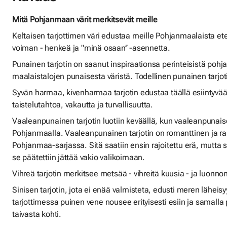
Mitä Pohjanmaan värit merkitsevät meille
Keltaisen tarjottimen väri edustaa meille Pohjanmaalaista e
voiman - henkeä ja "minä osaan’’ -asennetta.
Punainen tarjotin on saanut inspiraationsa perinteisistä pohja
maalaistalojen punaisesta väristä. Todellinen punainen tarjot
Syvän harmaa, kivenharmaa tarjotin edustaa täällä esiintyvää 
taistelutahtoa, vakautta ja turvallisuutta.
Vaaleanpunainen tarjotin luotiin keväällä, kun vaaleanpunai
Pohjanmaalla. Vaaleanpunainen tarjotin on romanttinen ja ra
Pohjanmaa-sarjassa. Sitä saatiin ensin rajoitettu erä, mutta
se päätettiin jättää vakio valikoimaan.
Vihreä tarjotin merkitsee metsää - vihreitä kuusia - ja luonnon
Sinisen tarjotin, jota ei enää valmisteta, edusti meren läheisy
tarjottimessa puinen vene nousee erityisesti esiin ja samalla 
taivasta kohti.