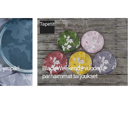
Tapetit
, ympäri
Black Weekend - vuoden
parhaimmat tarjoukset