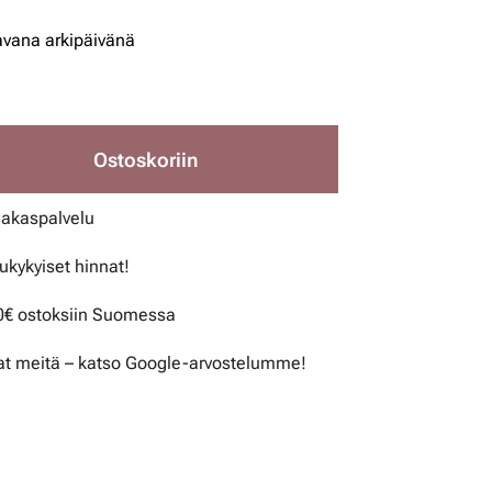
avana arkipäivänä
Ostoskoriin
iakaspalvelu
lukykyiset hinnat!
50€ ostoksiin Suomessa
t meitä – katso Google-arvostelumme!