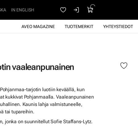
SKA
IN ENGLISH
AVEO MAGAZINE
TUOTEMERKIT
YHTEYSTIEDOT
tin vaaleanpunainen
ohjanmaa-tarjotin luotiin keväällä, kun
t kukkivat Pohjanmaalla. Vaaleanpunainen
auhallinen. Kaunis lahja valmistuneelle,
ä tai tupareihin.
, jonka on suunnitellut Sofie Staffans-Lytz.