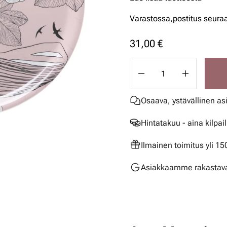
Varastossa,
postitus seura
31,00 €
Osaava, ystävällinen as
Hintatakuu - aina kilpai
Ilmainen toimitus yli 1
Asiakkaamme rakastava