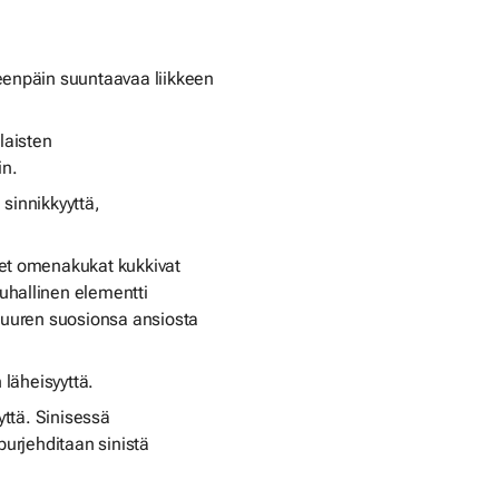
teenpäin suuntaavaa liikkeen
laisten
in.
sinnikkyyttä,
set omenakukat kukkivat
uhallinen elementti
 suuren suosionsa ansiosta
 läheisyyttä.
yttä. Sinisessä
purjehditaan sinistä