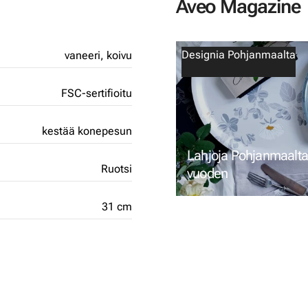
Aveo Magazine
Designia Pohjanmaalta
vaneeri,
koivu
FSC-sertifioitu
kestää konepesun
Lahjoja Pohjanmaalta
Ruotsi
vuoden
31 cm