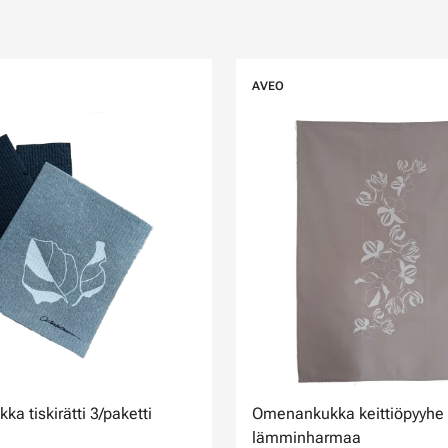
AVEO
a tiskirätti 3/paketti
Omenankukka keittiöpyyhe
lämminharmaa