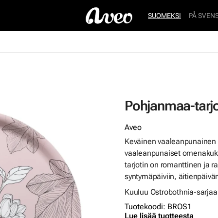
SUOMEKSI
PÅ SVEN
Pohjanmaa-tarjo
Aveo
Keväinen vaaleanpunainen P
vaaleanpunaiset omenakuka
tarjotin on romanttinen ja r
syntymäpäiviin, äitienpäivän
Kuuluu Ostrobothnia-sarjaan
Tuotekoodi
:
BROS1
Lue lisää tuotteesta