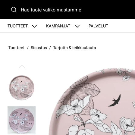
Siirry pääsisältöön
TUOTTEET
KAMPANJAT
PALVELUT
Tuotteet
Sisustus
Tarjotin & leikkuulauta
Ohita kuvat