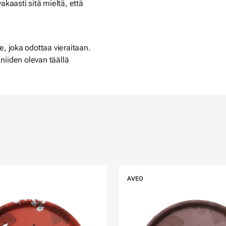
kaasti sitä mieltä, että
 joka odottaa vieraitaan.
 niiden olevan täällä
AVEO