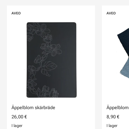
AVEO
AVEO
Äppelblom skärbräde
Äppelblom 
26,00 €
8,90 €
I lager
I lager