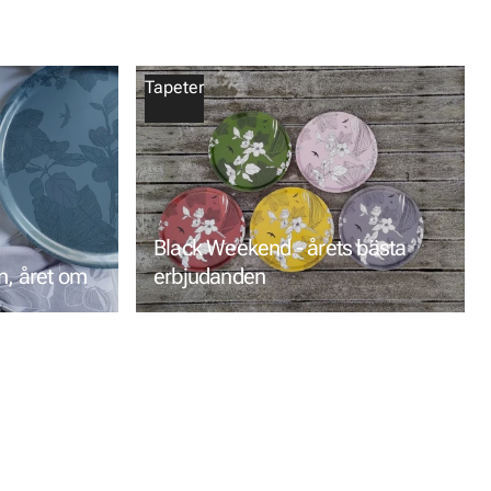
Tapeter
Black Weekend - årets bästa
n, året om
erbjudanden