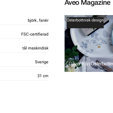
Aveo Magazine
Österbottnisk design
björk,
fanér
FSC-certifierad
tål maskindisk
Sverige
Gåvor från Österbotte
31 cm