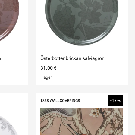
n
Österbottenbrickan salviagrön
31,00 €
I lager
-17%
1838 WALLCOVERINGS