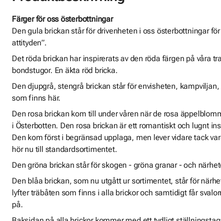
Färger för oss österbottningar
Den gula brickan står för drivenheten i oss österbottningar fö
attityden”.
Det röda brickan har inspirerats av den röda färgen på våra tr
bondstugor. En äkta röd bricka.
Den djupgrå, stengrå brickan står för envisheten, kampviljan, 
som finns här.
Den rosa brickan kom till under våren när de rosa äppelb
i Österbotten. Den rosa brickan är ett romantiskt och lugnt ins
Den kom först i begränsad upplaga, men lever vidare tack vare
hör nu till standardsortimentet.
Den gröna brickan står för skogen - gröna granar - och närhete
Den blåa brickan, som nu utgått ur sortimentet, står för närhet
lyfter träbåten som finns i alla brickor och samtidigt får sval
på.
Baksidan på alla brickor kommer med ett tydligt ställningsta