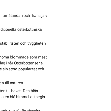
r framåtandan och ”kan själv
aditionella österbottniska
stabiliteten och tryggheten
lommorna blommade som mest
lag i vår Österbottenserie.
 sin stora popularitet och
n till naturen.
en till havet. Den blåa
orna en blå himmel att segla
gande om vår övertygelse,