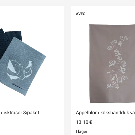
AVEO
disktrasor 3/paket
Äppelblom kökshandduk v
13,10 €
I lager