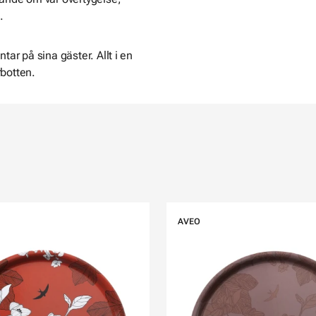
.
ar på sina gäster. Allt i en
rbotten.
AVEO