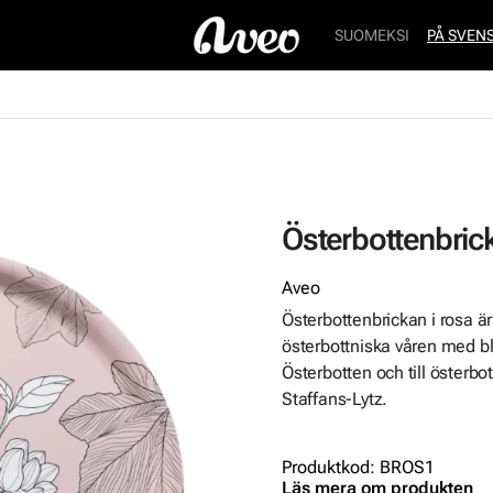
SUOMEKSI
PÅ SVEN
Österbottenbric
Aveo
Österbottenbrickan i rosa är
österbottniska våren med b
Österbotten och till österbo
Staffans-Lytz.
Produktkod
:
BROS1
Läs mera om produkten