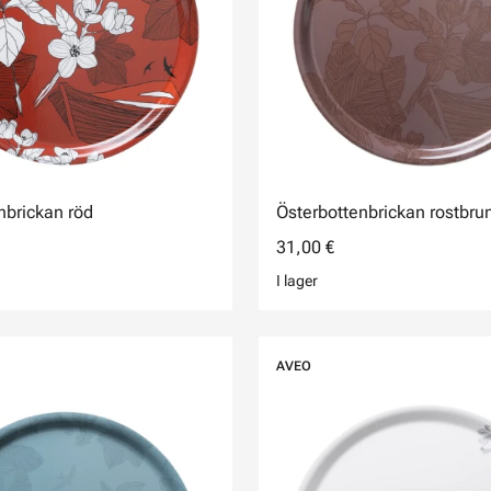
nbrickan röd
Österbottenbrickan rostbru
31,00 €
I lager
AVEO