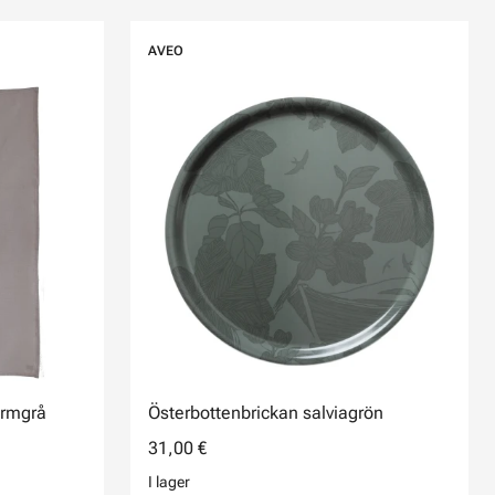
AVEO
armgrå
Österbottenbrickan salviagrön
31,00 €
I lager