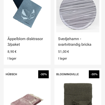
Äppelblom disktrasor
Svedjehamn -
3/paket
svartvitrandig bricka
8,90 €
51,00 €
I lager
I lager
HÜBSCH
-30%
BLOOMINGVILLE
-30%