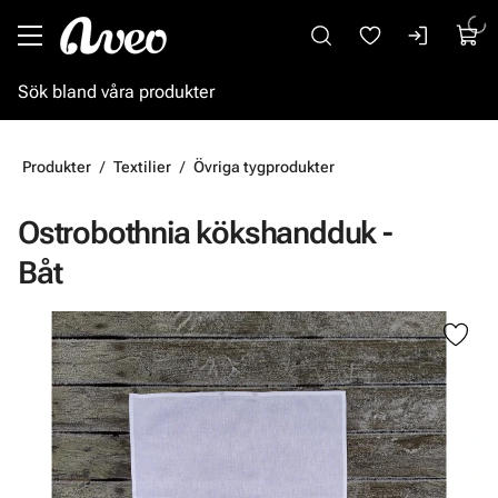
Gå till huvudinnehåll
Produkter
Textilier
Övriga tygprodukter
Ostrobothnia kökshandduk -
Båt
Hoppa över bilder