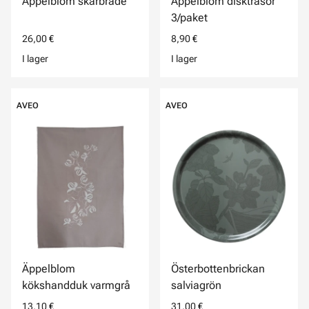
Äppelblom skärbräde
Äppelblom disktrasor
3/paket
26,00 €
8,90 €
I lager
I lager
AVEO
AVEO
Äppelblom
Österbottenbrickan
kökshandduk varmgrå
salviagrön
13,10 €
31,00 €