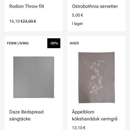
Rodion Throw filt
Ostrobothnia servetter
5,00 €
16,10 €
23,00 €
I lager
FERM LIVING
-30%
AVEO
Daze Bedspread
Äppelblom
sängtäcke
kökshandduk varmgrå
13,10 €