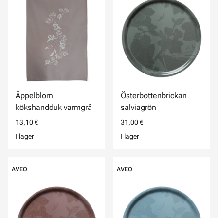
Äppelblom
Österbottenbrickan
kökshandduk varmgrå
salviagrön
13,10 €
31,00 €
I lager
I lager
AVEO
AVEO