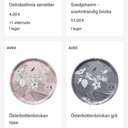
Ostrobothnia servetter
Svedjehamn -
svartvitrandig bricka
4,00 €
51,00 €
+1 alternativ
I lager
I lager
AVEO
AVEO
Österbottenbrickan
Österbottenbrickan grå
rosa