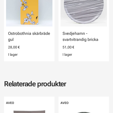
Ostrobothnia skärbräde
Svedjehamn -
gul
svartvitrandig bricka
28,00 €
51,00 €
I lager
I lager
Relaterade produkter
AVEO
AVEO