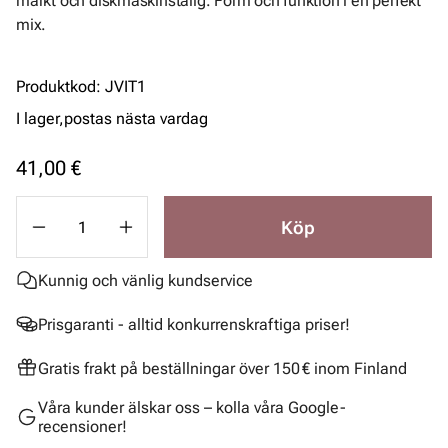
märkt och diskmaskinstålig. Form och funktion i en perfekt
mix.
Produktkod
:
JVIT1
I lager,
postas nästa vardag
41,00 €
Köp
Kunnig och vänlig kundservice
Prisgaranti - alltid konkurrenskraftiga priser!
Gratis frakt på beställningar över 150 € inom Finland
Våra kunder älskar oss – kolla våra Google-
recensioner!