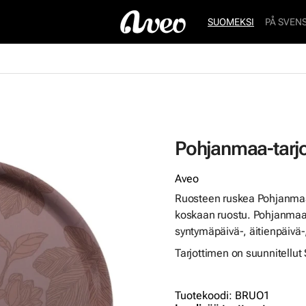
SUOMEKSI
PÅ SVEN
Pohjanmaa-tarjo
Aveo
Ruosteen ruskea Pohjanmaa-
koskaan ruostu. Pohjanmaa-t
syntymäpäivä-, äitienpäivä-,
Tarjottimen on suunnitellut 
Tuotekoodi
:
BRUO1