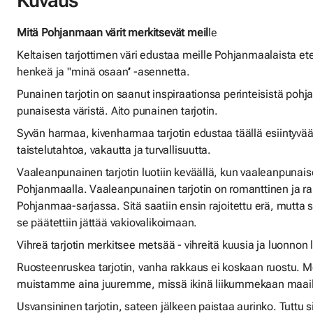
Kuvaus
Mitä Pohjanmaan värit merkitsevät meil
le
Keltaisen tarjottimen väri edustaa meille Pohjanmaalaista e
henkeä ja "minä osaan’’ -asennetta.
Punainen tarjotin on saanut inspiraationsa perinteisistä pohj
punaisesta väristä. Aito punainen tarjotin.
Syvän harmaa, kivenharmaa tarjotin edustaa täällä esiintyvää 
taistelutahtoa, vakautta ja turvallisuutta.
Vaaleanpunainen tarjotin luotiin keväällä, kun vaaleanpunai
Pohjanmaalla. Vaaleanpunainen tarjotin on romanttinen ja ra
Pohjanmaa-sarjassa. Sitä saatiin ensin rajoitettu erä, mutta
se päätettiin jättää vakiovalikoimaan.
Vihreä tarjotin merkitsee metsää - vihreitä kuusia ja luonnon 
Ruosteenruskea tarjotin, vanha rakkaus ei koskaan ruostu. 
muistamme aina juuremme, missä ikinä liikummekaan maail
Usvansininen tarjotin, sateen jälkeen paistaa aurinko. Tuttu s