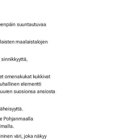
teenpäin suuntautuvaa
alaisten maalaistalojen
sinnikkyyttä,
set omenakukat kukkivat
uhallinen elementti
 suuren suosionsa ansiosta
läheisyyttä.
Me Pohjanmaalla
malla.
ininen väri, joka näkyy