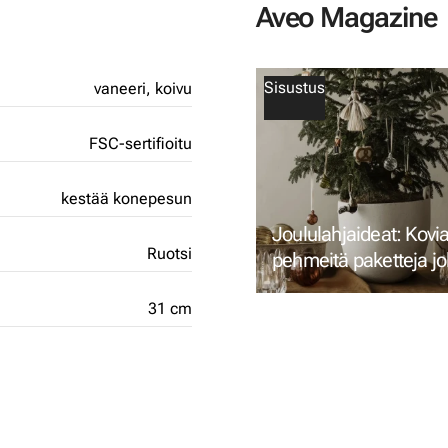
Aveo Magazine
Sisustus
vaneeri,
koivu
FSC-sertifioitu
kestää konepesun
Joululahjaideat: Kovia
Ruotsi
pehmeitä paketteja j
makuun
31 cm