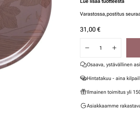
Lue lisää tuotteesta
Varastossa,
postitus seura
31,00 €
Osaava, ystävällinen as
Hintatakuu - aina kilpai
Ilmainen toimitus yli 1
Asiakkaamme rakastava