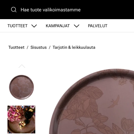
Siirry pääsisältöön
TUOTTEET
KAMPANJAT
PALVELUT
Tuotteet
Sisustus
Tarjotin & leikkuulauta
Ohita kuvat