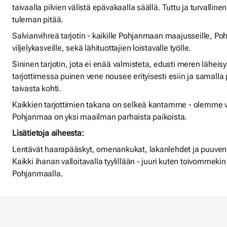
taivaalla pilvien välistä epävakaalla säällä. Tuttu ja turvalline
tuleman pitää.
Salvianvihreä tarjotin - kaikille Pohjanmaan maajusseille, Po
viljelykasveille, sekä lähituottajien loistavalle työlle.
Sininen tarjotin, jota ei enää valmisteta, edusti meren läheisy
tarjottimessa puinen vene nousee erityisesti esiin ja samalla 
taivasta kohti.
Kaikkien tarjottimien takana on selkeä kantamme - olemme va
Pohjanmaa on yksi maailman parhaista paikoista.
Lisätietoja aiheesta:
Lentävät haarapääskyt, omenankukat, lakanlehdet ja puuvene,
Kaikki ihanan valloitavalla tyylillään - juuri kuten toivommekin
Pohjanmaalla.