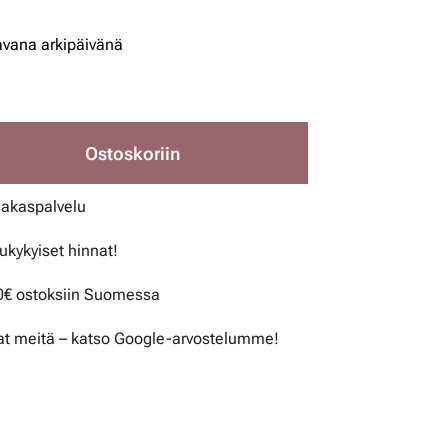
avana arkipäivänä
Ostoskoriin
iakaspalvelu
lukykyiset hinnat!
50€ ostoksiin Suomessa
t meitä – katso Google-arvostelumme!