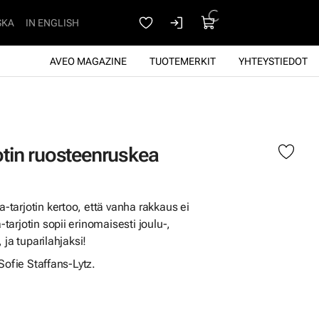
SKA
IN ENGLISH
AVEO MAGAZINE
TUOTEMERKIT
YHTEYSTIEDOT
tin ruosteenruskea
tarjotin kertoo, että vanha rakkaus ei
arjotin sopii erinomaisesti joulu-,
 ja tuparilahjaksi!
Sofie Staffans-Lytz.