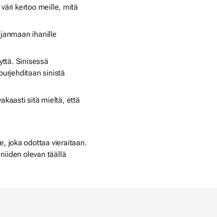
n väri kertoo meille, mitä
hjanmaan ihanille
yttä. Sinisessä
purjehditaan sinistä
kaasti sitä mieltä, että
 joka odottaa vieraitaan.
 niiden olevan täällä