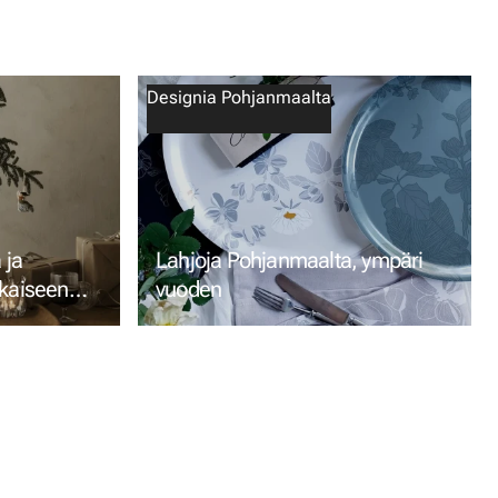
Designia Pohjanmaalta
 ja
Lahjoja Pohjanmaalta, ympäri
okaiseen
vuoden