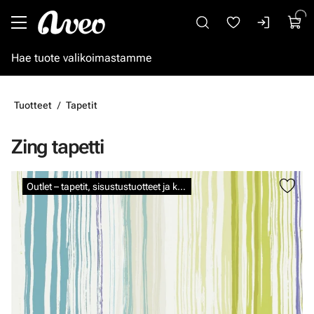
Siirry pääsisältöön
Tuotteet
Tapetit
Zing tapetti
Ohita kuvat
Outlet – tapetit, sisustustuotteet ja kalkkimaalit