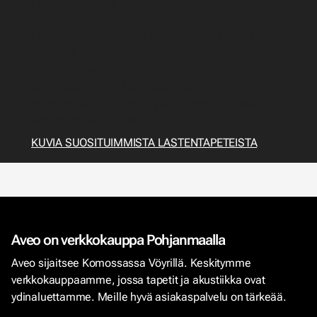
lastenhuoneeseen
Lasten huoneessa tapetit voivat olla hauskoja,
värikkäitä ja mielikuvituksellisia. Jotkut tapetit
sopivat parhaiten kun lapset ovat pieniä, toiset
sopivat paremmin kun lapset ovat vähän
vanhempia. Löytyy myös paljon tapetteja jotka
sopivat kaikenikäisille.
KUVIA SUOSITUIMMISTA LASTENTAPETEISTA
Aveo on verkkokauppa Pohjanmaalla
Aveo sijaitsee Komossassa Vöyrillä. Keskitymme
verkkokauppaamme, jossa tapetit ja akustiikka ovat
ydinaluettamme. Meille hyvä asiakaspalvelu on tärkeää.