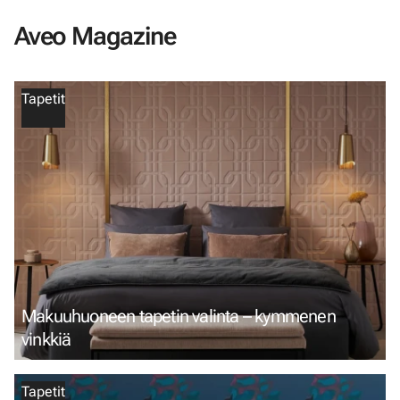
Aveo Magazine
Tapetit
Makuuhuoneen tapetin valinta – kymmenen
vinkkiä
Tapetit