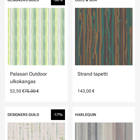
DESIGNERS GUILD
-30%
COLE & SON
Palasari Outdoor
Strand tapetti
ulkokangas
52,50 €
75,00 €
143,00 €
DESIGNERS GUILD
-17%
HARLEQUIN