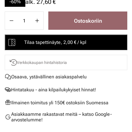
alk.
27,60 €
-60%
Ostoskoriin
Tilaa tapettinäyte, 2,00 € / kpl
Verkkokaupan hintahistoria
Osaava, ystävällinen asiakaspalvelu
Hintatakuu - aina kilpailukykyiset hinnat!
Ilmainen toimitus yli 150€ ostoksiin Suomessa
Asiakkaamme rakastavat meitä – katso Google-
arvostelumme!