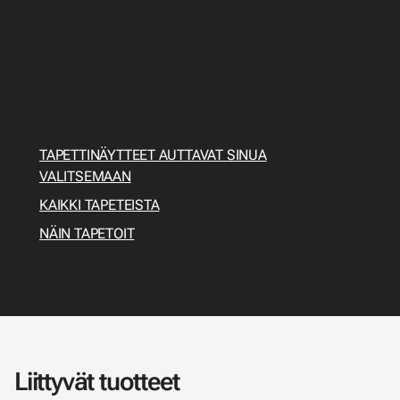
Tapetit on valittu, mutta mitä seuraavaksi pitäisi
tehdä? Miten tapetoin? Tässä sinulle
tapetointiopas, josta löydät kaiken tarvittavan
esivalmisteluista työkaluihin ja varsinaiseen
tapetointiin.
TAPETTINÄYTTEET AUTTAVAT SINUA
VALITSEMAAN
KAIKKI TAPETEISTA
NÄIN TAPETOIT
Liittyvät tuotteet