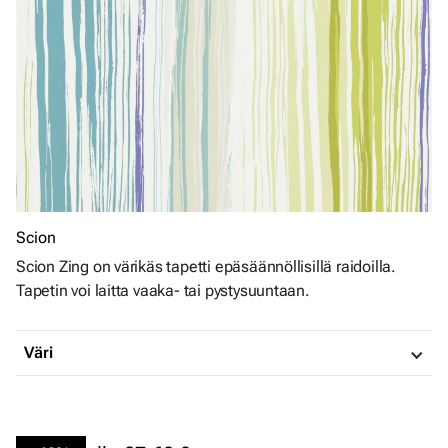
Scion
Scion Zing on värikäs tapetti epäsäännöllisillä raidoilla.
Tapetin voi laitta vaaka- tai pystysuuntaan.
Väri