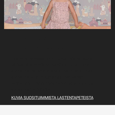
Ihanat tapetit
lastenhuoneeseen
Lasten huoneessa tapetit voivat olla hauskoja,
värikkäitä ja mielikuvituksellisia. Jotkut tapetit
sopivat parhaiten kun lapset ovat pieniä, toiset
sopivat paremmin kun lapset ovat vähän
vanhempia. Löytyy myös paljon tapetteja jotka
sopivat kaikenikäisille.
KUVIA SUOSITUIMMISTA LASTENTAPETEISTA