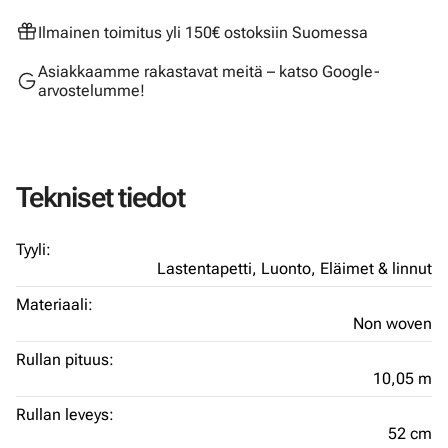
Ilmainen toimitus yli 150€ ostoksiin Suomessa
Asiakkaamme rakastavat meitä – katso Google-
arvostelumme!
Tekniset tiedot
Tyyli:
Lastentapetti,
Luonto,
Eläimet & linnut
Materiaali:
Non woven
Rullan pituus:
10,05 m
Rullan leveys:
52 cm