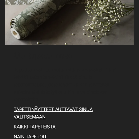
Opi tapetoimaan
Tapetit on valittu, mutta mitä seuraavaksi pitäisi
tehdä? Miten tapetoin? Tässä sinulle
tapetointiopas, josta löydät kaiken tarvittavan
esivalmisteluista työkaluihin ja varsinaiseen
tapetointiin.
TAPETTINÄYTTEET AUTTAVAT SINUA
VALITSEMAAN
KAIKKI TAPETEISTA
NÄIN TAPETOIT