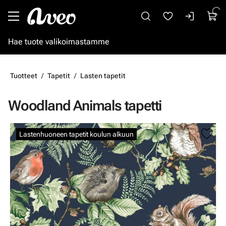
Siirry pääsisältöön
Tuotteet
Tapetit
Lasten tapetit
Woodland Animals tapetti
Ohita kuvat
Lastenhuoneen tapetit koulun alkuun