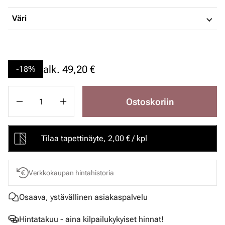
Väri
alk.
49,20 €
-18%
Ostoskoriin
Tilaa tapettinäyte, 2,00 € / kpl
Verkkokaupan hintahistoria
Osaava, ystävällinen asiakaspalvelu
Hintatakuu - aina kilpailukykyiset hinnat!