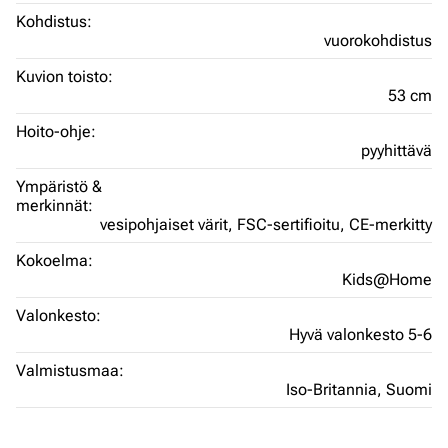
Kohdistus:
vuorokohdistus
Kuvion toisto:
53 cm
Hoito-ohje:
pyyhittävä
Ympäristö &
merkinnät:
vesipohjaiset värit,
FSC-sertifioitu,
CE-merkitty
Kokoelma:
Kids@Home
Valonkesto:
Hyvä valonkesto 5-6
Valmistusmaa:
Iso-Britannia,
Suomi