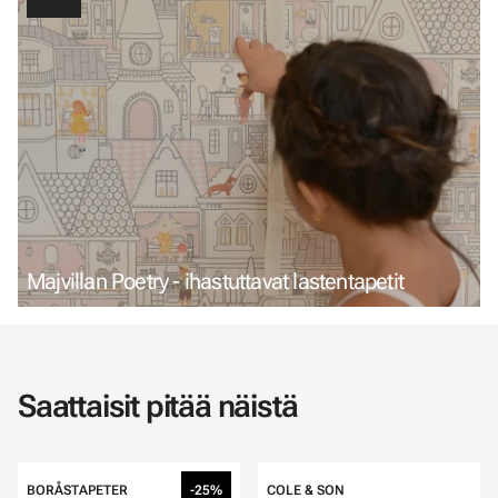
Majvillan Poetry - ihastuttavat lastentapetit
Saattaisit pitää näistä
BORÅSTAPETER
-25%
COLE & SON